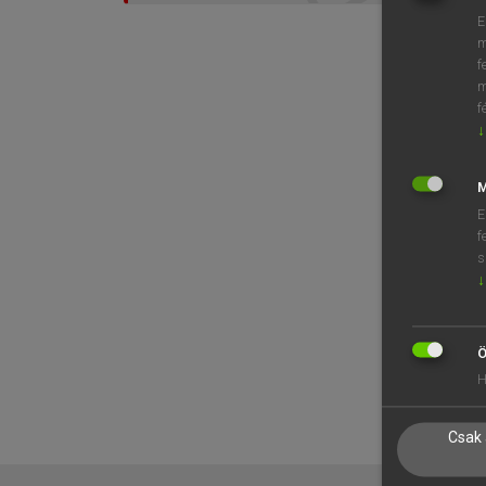
E
m
f
m
f
↓
M
E
f
s
↓
Ö
H
Csak 