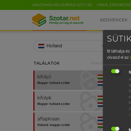
AKADÉMIAI HELYESÍRÁSI SZÓTÁR
HÍREK, ÉRDEKESS
KEDVENCEK
SÜTIK
search
Holland
Itt láthatja 
EN
olvasd el az
TALÁLATOK
HENR
33 ms (3 db)
0
Magy
S
kifolyó
A
Magyar−holland szótár
w
l
a
kifolyik
t
Magyar−holland szótár
s
↓
aftapkraan
Van 
Holland−magyar szótár