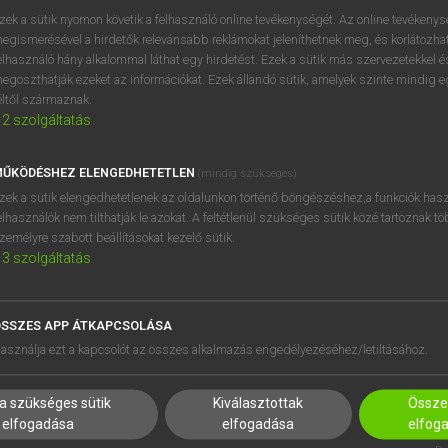
próbaverziójának elindítás
zek a sütik nyomon követik a felhasználó online tevékenységét. Az online tevékeny
BELÉPÉS
regisztrálok és
belépek
.
egismerésével a hirdetők relevánsabb reklámokat jeleníthetnek meg, és korlátozhat
elhasználó hány alkalommal láthat egy hirdetést. Ezek a sütik más szervezetekkel és
egoszthatják ezeket az információkat. Ezek állandó sütik, amelyek szinte mindig 
REGISZTRÁCIÓ
éltől származnak.
2
szolgáltatás
ŰKÖDÉSHEZ ELENGEDHETETLEN
(mindig szükséges)
zek a sütik elengedhetetlenek az oldalunkon történő böngészéshez,a funkciók hasz
elhasználók nem tilthatják le azokat. A feltétlenül szükséges sütik közé tartoznak t
zemélyre szabott beállításokat kezelő sütik.
3
szolgáltatás
SSZES APP ÁTKAPCSOLÁSA
asználja ezt a kapcsolót az összes alkalmazás engedélyezéséhez/letiltásához.
a szükséges sütik
Kiválasztottak
Összes
elfogadása
elfogadása
elfog