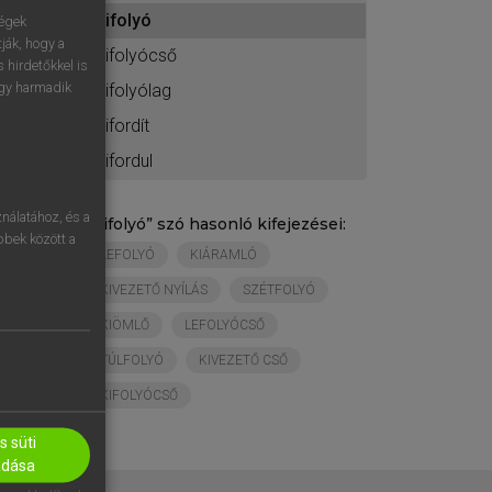
ához
kifolyó
ségek
ják, hogy a
kifolyócső
 hirdetőkkel is
egy harmadik
kifolyólag
kifordít
kifordul
nálatához, és a
„
kifolyó
” szó hasonló kifejezései:
öbbek között a
LEFOLYÓ
KIÁRAMLÓ
KIVEZETŐ NYÍLÁS
SZÉTFOLYÓ
KIÖMLŐ
LEFOLYÓCSŐ
TÚLFOLYÓ
KIVEZETŐ CSŐ
KIFOLYÓCSŐ
 süti
adása