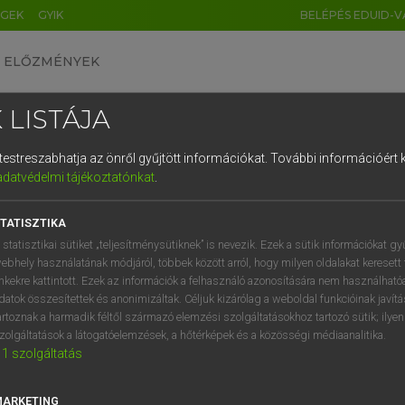
ÉGEK
GYIK
BELÉPÉS EDUID-V
ELŐZMÉNYEK
 LISTÁJA
és testreszabhatja az önről gyűjtött információkat.
További információért k
HU
DE
CN
FR
ES
IT
NL
RU
GR
adatvédelmi tájékoztatónkat
.
Y KAMMER, BOSCHNÉ ABLONCZY EMŐKE
1
2
3
4
5
6
7
8
9
ar−holland szótár
TATISZTIKA
q
w
e
r
t
z
u
i
 statisztikai sütiket „teljesítménysütiknek” is nevezik. Ezek a sütik információkat gy
ebhely használatának módjáról, többek között arról, hogy milyen oldalakat keresett 
a
s
d
f
g
h
j
k
l
é
inkekre kattintott. Ezek az információk a felhasználó azonosítására nem használható
datok összesítettek és anonimizáltak. Céljuk kizárólag a weboldal funkcióinak javít
í
y
x
c
v
b
n
m
,
.
artoznak a harmadik féltől származó elemzési szolgáltatásokhoz tartozó sütik; ilye
zolgáltatások a látogatóelemzések, a hőtérképek és a közösségi médiaanalitika.
VAN ELŐFIZETÉSED?
NINCS ELŐFIZETÉSED
1
szolgáltatás
előfizetésem a teljes szócikk
Nincs regisztrációm és előfiz
megtekintéséhez.
A szótár 2 órás, díjmente
MARKETING