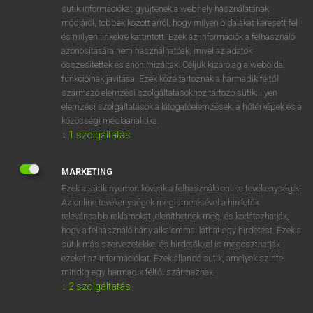
Magyar−holland szótár
arrow_forward_ios
sütik információkat gyűjtenek a webhely használatának
módjáról, többek között arról, hogy milyen oldalakat keresett fel
és milyen linkekre kattintott. Ezek az információk a felhasználó
azonosítására nem használhatóak, mivel az adatok
összesítettek és anonimizáltak. Céljuk kizárólag a weboldal
funkcióinak javítása. Ezek közé tartoznak a harmadik féltől
származó elemzési szolgáltatásokhoz tartozó sütik; ilyen
VAN ELŐFIZETÉSED?
elemzési szolgáltatások a látogatóelemzések, a hőtérképek és a
Van előfizetésem a teljes szócikk megtekintéséhez.
közösségi médiaanalitika.
↓
1
szolgáltatás
BELÉPÉS
MARKETING
Ezek a sütik nyomon követik a felhasználó online tevékenységét.
Az online tevékenységek megismerésével a hirdetők
relevánsabb reklámokat jeleníthetnek meg, és korlátozhatják,
hogy a felhasználó hány alkalommal láthat egy hirdetést. Ezek a
sütik más szervezetekkel és hirdetőkkel is megoszthatják
NINCS ELŐFIZETÉSED?
ezeket az információkat. Ezek állandó sütik, amelyek szinte
mindig egy harmadik féltől származnak.
Nincs regisztrációm és előfizetésem. A szótár 2 órás,
↓
2
szolgáltatás
díjmentes próbaverziójának elindításához regisztrálok és
belépek
.