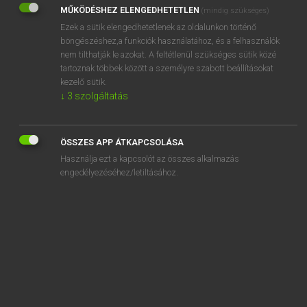
MŰKÖDÉSHEZ ELENGEDHETETLEN
(mindig szükséges)
REGISZTRÁCIÓ
Ezek a sütik elengedhetetlenek az oldalunkon történő
böngészéshez,a funkciók használatához, és a felhasználók
nem tilthatják le azokat. A feltétlenül szükséges sütik közé
tartoznak többek között a személyre szabott beállításokat
kezelő sütik.
↓
3
szolgáltatás
Henry Kammer, Boschné Ablonczy Emőke
MAGYAR−HOLLAND SZÓTÁR
ÖSSZES APP ÁTKAPCSOLÁSA
Kapcsolódó anyagok
Használja ezt a kapcsolót az összes alkalmazás
engedélyezéséhez/letiltásához.
kifog
kifogás
kifogásol
kifogásolható
kifogástalan
kifogy