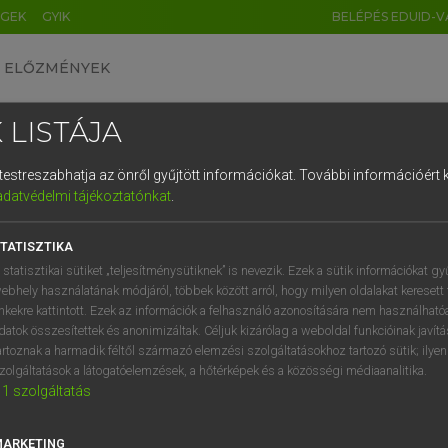
ÉGEK
GYIK
BELÉPÉS EDUID-V
ELŐZMÉNYEK
 LISTÁJA
és testreszabhatja az önről gyűjtött információkat.
További információért k
HU
DE
CN
FR
ES
IT
NL
RU
GR
adatvédelmi tájékoztatónkat
.
Y KAMMER, BOSCHNÉ ABLONCZY EMŐKE
1
2
3
4
5
6
7
8
9
ar−holland szótár
TATISZTIKA
q
w
e
r
t
z
u
i
 statisztikai sütiket „teljesítménysütiknek” is nevezik. Ezek a sütik információkat gy
ebhely használatának módjáról, többek között arról, hogy milyen oldalakat keresett 
a
s
d
f
g
h
j
k
l
é
inkekre kattintott. Ezek az információk a felhasználó azonosítására nem használható
datok összesítettek és anonimizáltak. Céljuk kizárólag a weboldal funkcióinak javít
í
y
x
c
v
b
n
m
,
.
artoznak a harmadik féltől származó elemzési szolgáltatásokhoz tartozó sütik; ilye
zolgáltatások a látogatóelemzések, a hőtérképek és a közösségi médiaanalitika.
VAN ELŐFIZETÉSED?
NINCS ELŐFIZETÉSED
1
szolgáltatás
előfizetésem a teljes szócikk
Nincs regisztrációm és előfiz
megtekintéséhez.
A szótár 2 órás, díjmente
MARKETING