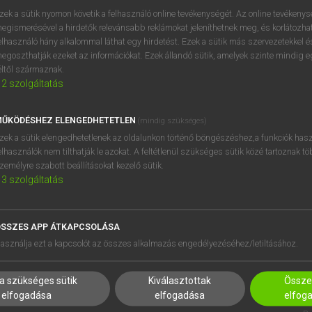
próbaverziójának elindítás
zek a sütik nyomon követik a felhasználó online tevékenységét. Az online tevékeny
BELÉPÉS
regisztrálok és
belépek
.
egismerésével a hirdetők relevánsabb reklámokat jeleníthetnek meg, és korlátozhat
elhasználó hány alkalommal láthat egy hirdetést. Ezek a sütik más szervezetekkel és
egoszthatják ezeket az információkat. Ezek állandó sütik, amelyek szinte mindig 
REGISZTRÁCIÓ
éltől származnak.
2
szolgáltatás
ŰKÖDÉSHEZ ELENGEDHETETLEN
(mindig szükséges)
zek a sütik elengedhetetlenek az oldalunkon történő böngészéshez,a funkciók hasz
elhasználók nem tilthatják le azokat. A feltétlenül szükséges sütik közé tartoznak t
zemélyre szabott beállításokat kezelő sütik.
3
szolgáltatás
SSZES APP ÁTKAPCSOLÁSA
asználja ezt a kapcsolót az összes alkalmazás engedélyezéséhez/letiltásához.
a szükséges sütik
Kiválasztottak
Összes
elfogadása
elfogadása
elfog
HASZNÁLÓKNAK
SÚGÓ