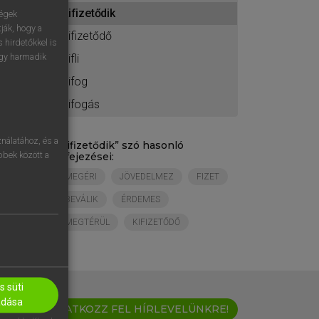
ához
kifizetődik
ségek
ják, hogy a
kifizetődő
 hirdetőkkel is
egy harmadik
kifli
kifog
kifogás
nálatához, és a
„
kifizetődik
” szó hasonló
öbbek között a
kifejezései:
MEGÉRI
JÖVEDELMEZ
FIZET
BEVÁLIK
ÉRDEMES
MEGTÉRÜL
KIFIZETŐDŐ
 süti
adása
IRATKOZZ FEL HÍRLEVELÜNKRE!