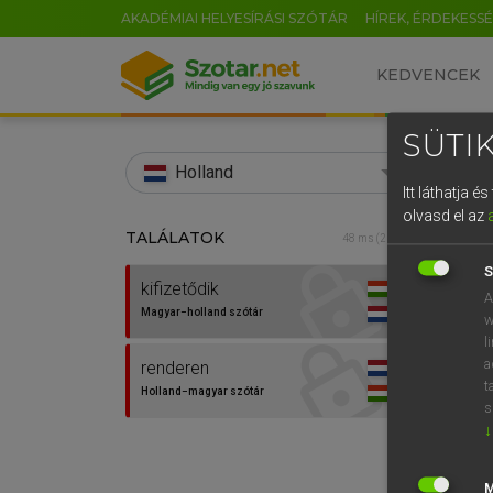
AKADÉMIAI HELYESÍRÁSI SZÓTÁR
HÍREK, ÉRDEKESS
KEDVENCEK
SÜTIK
search
Holland
Itt láthatja 
EN
olvasd el az
TALÁLATOK
HENR
48 ms (2 db)
0
Magy
S
kifizetődik
A
Magyar−holland szótár
w
l
a
renderen
t
Holland−magyar szótár
s
↓
Van 