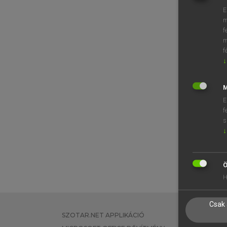
E
m
f
m
f
↓
M
E
f
s
↓
Ö
H
Csak 
SZOTAR.NET APPLIKÁCIÓ
EGYÉNI FEL