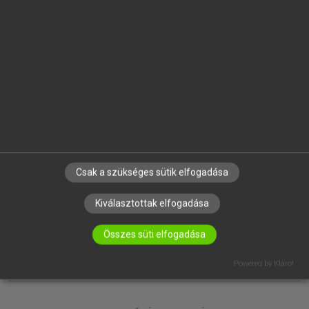
EGYÉNI FELHASZNÁLÓKNAK
TANULÓKNAK
OKTATÁSI INTÉZMÉNYEKNEK
VÁLLALATI MEGOLDÁSOK
SÚGÓ
RÓLUNK
ELÉRHETŐSÉG
SÜTI BEÁLLÍTÁSOK
Csak a szükséges sütik elfogadása
IRATKOZZ FEL HÍRLEVELÜNKRE!
Kiválasztottak elfogadása
Összes süti elfogadása
Powered by Klaro!