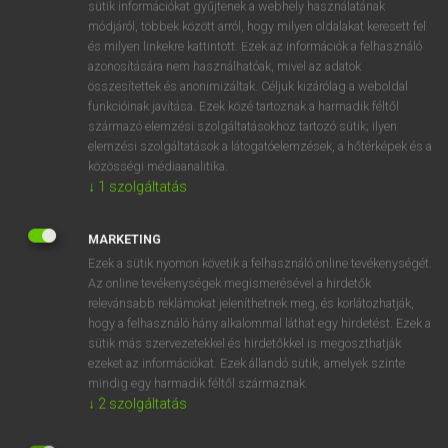
Magyar−holland szótár
arrow_forward_ios
sütik információkat gyűjtenek a webhely használatának
módjáról, többek között arról, hogy milyen oldalakat keresett fel
és milyen linkekre kattintott. Ezek az információk a felhasználó
azonosítására nem használhatóak, mivel az adatok
összesítettek és anonimizáltak. Céljuk kizárólag a weboldal
funkcióinak javítása. Ezek közé tartoznak a harmadik féltől
származó elemzési szolgáltatásokhoz tartozó sütik; ilyen
VAN ELŐFIZETÉSED?
elemzési szolgáltatások a látogatóelemzések, a hőtérképek és a
közösségi médiaanalitika.
Van előfizetésem a teljes szócikk megtekintéséhez.
↓
1
szolgáltatás
BELÉPÉS
MARKETING
Ezek a sütik nyomon követik a felhasználó online tevékenységét.
Az online tevékenységek megismerésével a hirdetők
relevánsabb reklámokat jeleníthetnek meg, és korlátozhatják,
hogy a felhasználó hány alkalommal láthat egy hirdetést. Ezek a
sütik más szervezetekkel és hirdetőkkel is megoszthatják
ezeket az információkat. Ezek állandó sütik, amelyek szinte
NINCS ELŐFIZETÉSED?
mindig egy harmadik féltől származnak.
Nincs regisztrációm és előfizetésem. A szótár 2 órás,
↓
2
szolgáltatás
díjmentes próbaverziójának elindításához regisztrálok és
belépek
.