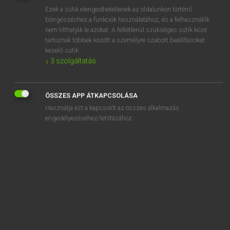
Ezek a sütik elengedhetetlenek az oldalunkon történő
REGISZTRÁCIÓ
böngészéshez,a funkciók használatához, és a felhasználók
nem tilthatják le azokat. A feltétlenül szükséges sütik közé
tartoznak többek között a személyre szabott beállításokat
kezelő sütik.
↓
3
szolgáltatás
Henry Kammer, Boschné Ablonczy Emőke
ÖSSZES APP ÁTKAPCSOLÁSA
MAGYAR−HOLLAND SZÓTÁR
Használja ezt a kapcsolót az összes alkalmazás
Kapcsolódó anyagok
engedélyezéséhez/letiltásához.
kifényesít
kifér
kifeslik
kifest
kifestőkönyv
kifésül