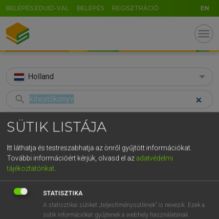
BELÉPÉS EDUID-VAL
BELÉPÉS
REGISZTRÁCIÓ
EN
menu
Holland
search
GR
KERESÉS
SÜTIK LISTÁJA
5
6
7
8
9
ö
ü
ó
TALÁLATOK
48 ms (2 db)
Itt láthatja és testreszabhatja az önről gyűjtött információkat.
r
t
z
u
i
o
p
ő
ú
További információért kérjük, olvasd el az
adatvédelmi
kifestőkönyv
kleurboek
tájékoztatónkat
.
g
h
j
k
l
é
á
ű
Ω
Magyar−holland szótár
Holland−magyar szótár
v
b
n
m
,
.
-
AltGr
STATISZTIKA
A statisztikai sütiket „teljesítménysütiknek” is nevezik. Ezek a
HENRY KAMMER, BOSCHNÉ ABLONCZY EMŐKE
sütik információkat gyűjtenek a webhely használatának