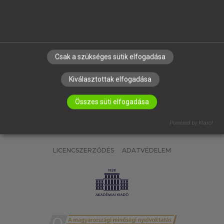
SÚGÓ
RÓLUNK
ELÉRHETŐSÉG
SÜTI BEÁLLÍTÁSOK
Csak a szükséges sütik elfogadása
IRATKOZZ FEL HÍRLEVELÜNKRE!
Kiválasztottak elfogadása
Összes süti elfogadása
Powered by Klaro!
LICENCSZERZŐDÉS
ADATVÉDELEM