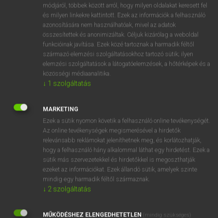
Magyar−holland szótár
arrow_forward_ios
módjáról, többek között arról, hogy milyen oldalakat keresett fel
és milyen linkekre kattintott. Ezek az információk a felhasználó
azonosítására nem használhatóak, mivel az adatok
összesítettek és anonimizáltak. Céljuk kizárólag a weboldal
funkcióinak javítása. Ezek közé tartoznak a harmadik féltől
származó elemzési szolgáltatásokhoz tartozó sütik; ilyen
elemzési szolgáltatások a látogatóelemzések, a hőtérképek és a
VAN ELŐFIZETÉSED?
közösségi médiaanalitika.
↓
1
szolgáltatás
Van előfizetésem a teljes szócikk megtekintéséhez.
BELÉPÉS
MARKETING
Ezek a sütik nyomon követik a felhasználó online tevékenységét.
Az online tevékenységek megismerésével a hirdetők
relevánsabb reklámokat jeleníthetnek meg, és korlátozhatják,
hogy a felhasználó hány alkalommal láthat egy hirdetést. Ezek a
sütik más szervezetekkel és hirdetőkkel is megoszthatják
ezeket az információkat. Ezek állandó sütik, amelyek szinte
NINCS ELŐFIZETÉSED?
mindig egy harmadik féltől származnak.
↓
2
szolgáltatás
Nincs regisztrációm és előfizetésem. A szótár 2 órás,
díjmentes próbaverziójának elindításához regisztrálok és
MŰKÖDÉSHEZ ELENGEDHETETLEN
belépek
.
(mindig szükséges)