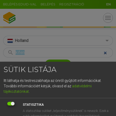
BELÉPÉS EDUID-VAL
BELÉPÉS
REGISZTRÁCIÓ
EN
menu
Holland
search
GR
KERESÉS
SÜTIK LISTÁJA
5
6
7
8
9
ö
ü
ó
TALÁLATOK
31 ms (1 db)
Itt láthatja és testreszabhatja az önről gyűjtött információkat.
r
t
z
u
i
o
p
ő
ú
További információért kérjük, olvasd el az
adatvédelmi
kifen
tájékoztatónkat
.
g
h
j
k
l
é
á
ű
Ω
Magyar−holland szótár
v
b
n
m
,
.
-
AltGr
STATISZTIKA
HENRY KAMMER, BOSCHNÉ ABLONCZY EMŐKE
A statisztikai sütiket „teljesítménysütiknek” is nevezik. Ezek a
sütik információkat gyűjtenek a webhely használatának