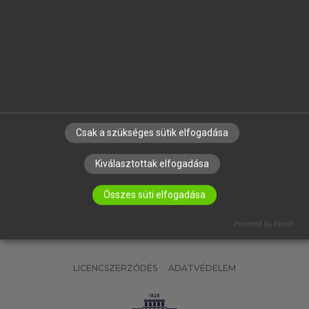
OKTATÁSI INTÉZMÉNYEKNEK
VÁLLALATI MEGOLDÁSOK
SÚGÓ
RÓLUNK
ELÉRHETŐSÉG
SÜTI BEÁLLÍTÁSOK
Csak a szükséges sütik elfogadása
IRATKOZZ FEL HÍRLEVELÜNKRE!
Kiválasztottak elfogadása
Összes süti elfogadása
Powered by Klaro!
LICENCSZERZŐDÉS
ADATVÉDELEM