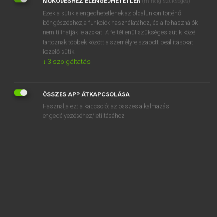
MŰKÖDÉSHEZ ELENGEDHETETLEN
(mindig szükséges)
Ezek a sütik elengedhetetlenek az oldalunkon történő
REGISZTRÁCIÓ
böngészéshez,a funkciók használatához, és a felhasználók
nem tilthatják le azokat. A feltétlenül szükséges sütik közé
tartoznak többek között a személyre szabott beállításokat
kezelő sütik.
↓
3
szolgáltatás
Henry Kammer, Boschné Ablonczy Emőke
MAGYAR−HOLLAND SZÓTÁR
ÖSSZES APP ÁTKAPCSOLÁSA
Kapcsolódó anyagok
Használja ezt a kapcsolót az összes alkalmazás
engedélyezéséhez/letiltásához.
kifejt
kifekszik
kifelé
kifelejt
kifen
kifényesedik