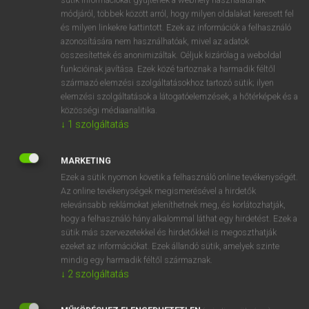
Magyar−holland szótár
módjáról, többek között arról, hogy milyen oldalakat keresett fel
és milyen linkekre kattintott. Ezek az információk a felhasználó
azonosítására nem használhatóak, mivel az adatok
összesítettek és anonimizáltak. Céljuk kizárólag a weboldal
funkcióinak javítása. Ezek közé tartoznak a harmadik féltől
származó elemzési szolgáltatásokhoz tartozó sütik; ilyen
elemzési szolgáltatások a látogatóelemzések, a hőtérképek és a
VAN ELŐFIZETÉSED?
közösségi médiaanalitika.
Van előfizetésem a teljes szócikk megtekintéséhez.
↓
1
szolgáltatás
BELÉPÉS
MARKETING
Ezek a sütik nyomon követik a felhasználó online tevékenységét.
Az online tevékenységek megismerésével a hirdetők
relevánsabb reklámokat jeleníthetnek meg, és korlátozhatják,
hogy a felhasználó hány alkalommal láthat egy hirdetést. Ezek a
sütik más szervezetekkel és hirdetőkkel is megoszthatják
ezeket az információkat. Ezek állandó sütik, amelyek szinte
NINCS ELŐFIZETÉSED?
mindig egy harmadik féltől származnak.
Nincs regisztrációm és előfizetésem. A szótár 2 órás,
↓
2
szolgáltatás
díjmentes próbaverziójának elindításához regisztrálok és
belépek
.