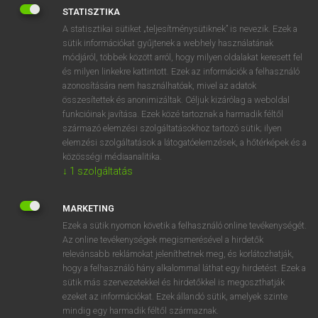
Magyar−holland szótár
arrow_forward_ios
STATISZTIKA
A statisztikai sütiket „teljesítménysütiknek” is nevezik. Ezek a
sütik információkat gyűjtenek a webhely használatának
módjáról, többek között arról, hogy milyen oldalakat keresett fel
és milyen linkekre kattintott. Ezek az információk a felhasználó
azonosítására nem használhatóak, mivel az adatok
összesítettek és anonimizáltak. Céljuk kizárólag a weboldal
VAN ELŐFIZETÉSED?
funkcióinak javítása. Ezek közé tartoznak a harmadik féltől
Van előfizetésem a teljes szócikk megtekintéséhez.
származó elemzési szolgáltatásokhoz tartozó sütik; ilyen
elemzési szolgáltatások a látogatóelemzések, a hőtérképek és a
BELÉPÉS
közösségi médiaanalitika.
↓
1
szolgáltatás
MARKETING
Ezek a sütik nyomon követik a felhasználó online tevékenységét.
Az online tevékenységek megismerésével a hirdetők
relevánsabb reklámokat jeleníthetnek meg, és korlátozhatják,
NINCS ELŐFIZETÉSED?
hogy a felhasználó hány alkalommal láthat egy hirdetést. Ezek a
Nincs regisztrációm és előfizetésem. A szótár 2 órás,
sütik más szervezetekkel és hirdetőkkel is megoszthatják
díjmentes próbaverziójának elindításához regisztrálok és
ezeket az információkat. Ezek állandó sütik, amelyek szinte
mindig egy harmadik féltől származnak.
belépek
.