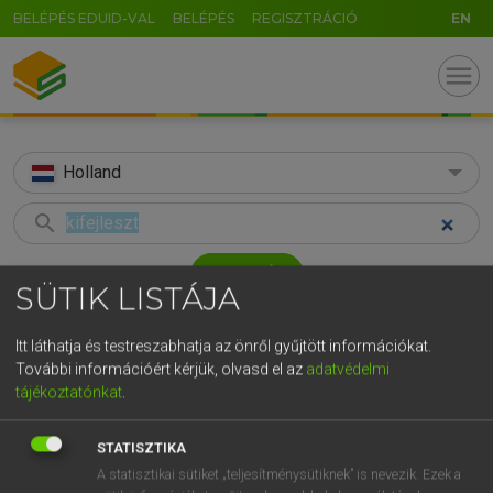
BELÉPÉS EDUID-VAL
BELÉPÉS
REGISZTRÁCIÓ
EN
menu
Holland
search
GR
KERESÉS
SÜTIK LISTÁJA
5
6
7
8
9
ö
ü
ó
TALÁLATOK
38 ms (3 db)
r
t
z
u
i
o
p
ő
ú
Itt láthatja és testreszabhatja az önről gyűjtött információkat.
További információért kérjük, olvasd el az
adatvédelmi
kifejleszt
ontwikkelen
ontwi
g
h
j
k
l
é
á
ű
Ω
tájékoztatónkat
.
Magyar−holland szótár
Holland−magyar szótár
Hollan
v
b
n
m
,
.
-
AltGr
STATISZTIKA
HENRY KAMMER, BOSCHNÉ ABLONCZY EMŐKE
A statisztikai sütiket „teljesítménysütiknek” is nevezik. Ezek a