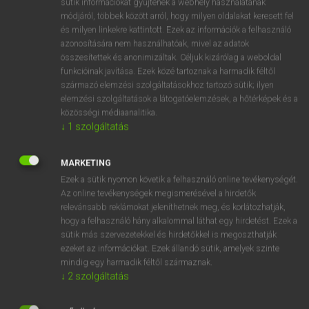
sütik információkat gyűjtenek a webhely használatának
Magyar−holland szótár
arrow_forward_ios
módjáról, többek között arról, hogy milyen oldalakat keresett fel
és milyen linkekre kattintott. Ezek az információk a felhasználó
azonosítására nem használhatóak, mivel az adatok
összesítettek és anonimizáltak. Céljuk kizárólag a weboldal
funkcióinak javítása. Ezek közé tartoznak a harmadik féltől
származó elemzési szolgáltatásokhoz tartozó sütik; ilyen
elemzési szolgáltatások a látogatóelemzések, a hőtérképek és a
VAN ELŐFIZETÉSED?
közösségi médiaanalitika.
Van előfizetésem a teljes szócikk megtekintéséhez.
↓
1
szolgáltatás
BELÉPÉS
MARKETING
Ezek a sütik nyomon követik a felhasználó online tevékenységét.
Az online tevékenységek megismerésével a hirdetők
relevánsabb reklámokat jeleníthetnek meg, és korlátozhatják,
hogy a felhasználó hány alkalommal láthat egy hirdetést. Ezek a
sütik más szervezetekkel és hirdetőkkel is megoszthatják
ezeket az információkat. Ezek állandó sütik, amelyek szinte
NINCS ELŐFIZETÉSED?
mindig egy harmadik féltől származnak.
Nincs regisztrációm és előfizetésem. A szótár 2 órás,
↓
2
szolgáltatás
díjmentes próbaverziójának elindításához regisztrálok és
belépek
.