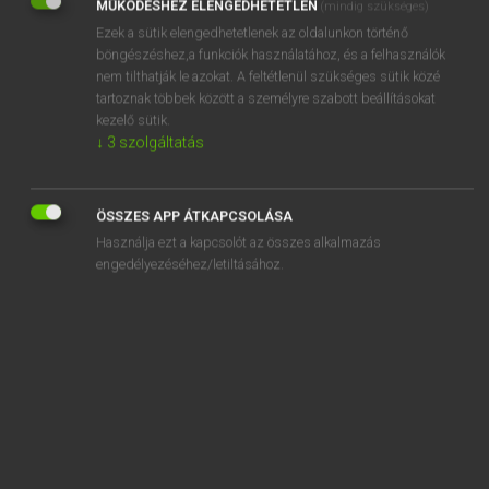
MŰKÖDÉSHEZ ELENGEDHETETLEN
(mindig szükséges)
Ezek a sütik elengedhetetlenek az oldalunkon történő
REGISZTRÁCIÓ
böngészéshez,a funkciók használatához, és a felhasználók
nem tilthatják le azokat. A feltétlenül szükséges sütik közé
tartoznak többek között a személyre szabott beállításokat
kezelő sütik.
↓
3
szolgáltatás
Henry Kammer, Boschné Ablonczy Emőke
MAGYAR−HOLLAND SZÓTÁR
ÖSSZES APP ÁTKAPCSOLÁSA
Kapcsolódó anyagok
Használja ezt a kapcsolót az összes alkalmazás
engedélyezéséhez/letiltásához.
kifejező
kifejeződik
kifejezőerő
kifejezőkészség
kifejleszt
kifejlesztés