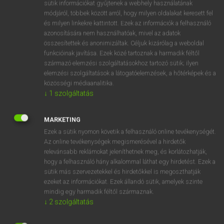
Magyar−holland szótár
arrow_forward_ios
sütik információkat gyűjtenek a webhely használatának
módjáról, többek között arról, hogy milyen oldalakat keresett fel
és milyen linkekre kattintott. Ezek az információk a felhasználó
azonosítására nem használhatóak, mivel az adatok
összesítettek és anonimizáltak. Céljuk kizárólag a weboldal
funkcióinak javítása. Ezek közé tartoznak a harmadik féltől
származó elemzési szolgáltatásokhoz tartozó sütik; ilyen
VAN ELŐFIZETÉSED?
elemzési szolgáltatások a látogatóelemzések, a hőtérképek és a
közösségi médiaanalitika.
Van előfizetésem a teljes szócikk megtekintéséhez.
↓
1
szolgáltatás
BELÉPÉS
MARKETING
Ezek a sütik nyomon követik a felhasználó online tevékenységét.
Az online tevékenységek megismerésével a hirdetők
relevánsabb reklámokat jeleníthetnek meg, és korlátozhatják,
hogy a felhasználó hány alkalommal láthat egy hirdetést. Ezek a
sütik más szervezetekkel és hirdetőkkel is megoszthatják
ezeket az információkat. Ezek állandó sütik, amelyek szinte
NINCS ELŐFIZETÉSED?
mindig egy harmadik féltől származnak.
Nincs regisztrációm és előfizetésem. A szótár 2 órás,
↓
2
szolgáltatás
díjmentes próbaverziójának elindításához regisztrálok és
belépek
.