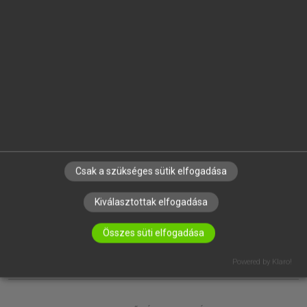
EGYÉNI FELHASZNÁLÓKNAK
TANULÓKNAK
OKTATÁSI INTÉZMÉNYEKNEK
VÁLLALATI MEGOLDÁSOK
SÚGÓ
RÓLUNK
ELÉRHETŐSÉG
SÜTI BEÁLLÍTÁSOK
Csak a szükséges sütik elfogadása
IRATKOZZ FEL HÍRLEVELÜNKRE!
Kiválasztottak elfogadása
Összes süti elfogadása
Powered by Klaro!