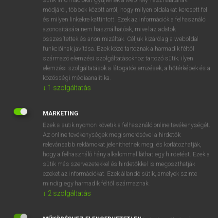
Magyar−holland szótár
arrow_forward_ios
módjáról, többek között arról, hogy milyen oldalakat keresett fel
és milyen linkekre kattintott. Ezek az információk a felhasználó
azonosítására nem használhatóak, mivel az adatok
összesítettek és anonimizáltak. Céljuk kizárólag a weboldal
funkcióinak javítása. Ezek közé tartoznak a harmadik féltől
származó elemzési szolgáltatásokhoz tartozó sütik; ilyen
elemzési szolgáltatások a látogatóelemzések, a hőtérképek és a
VAN ELŐFIZETÉSED?
közösségi médiaanalitika.
Van előfizetésem a teljes szócikk megtekintéséhez.
↓
1
szolgáltatás
BELÉPÉS
MARKETING
Ezek a sütik nyomon követik a felhasználó online tevékenységét.
Az online tevékenységek megismerésével a hirdetők
relevánsabb reklámokat jeleníthetnek meg, és korlátozhatják,
hogy a felhasználó hány alkalommal láthat egy hirdetést. Ezek a
sütik más szervezetekkel és hirdetőkkel is megoszthatják
ezeket az információkat. Ezek állandó sütik, amelyek szinte
NINCS ELŐFIZETÉSED?
mindig egy harmadik féltől származnak.
Nincs regisztrációm és előfizetésem. A szótár 2 órás,
↓
2
szolgáltatás
díjmentes próbaverziójának elindításához regisztrálok és
belépek
.