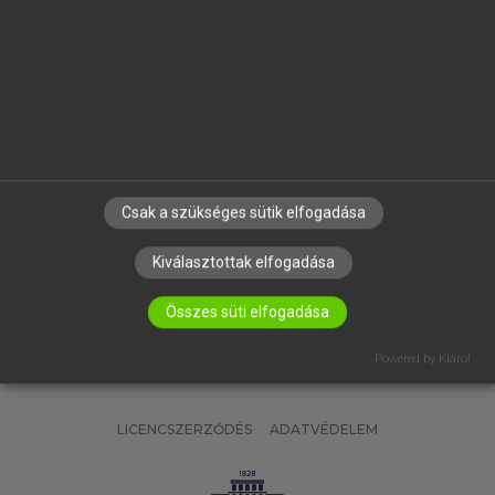
OKTATÁSI INTÉZMÉNYEKNEK
VÁLLALATI MEGOLDÁSOK
SÚGÓ
RÓLUNK
ELÉRHETŐSÉG
SÜTI BEÁLLÍTÁSOK
Csak a szükséges sütik elfogadása
IRATKOZZ FEL HÍRLEVELÜNKRE!
Kiválasztottak elfogadása
Összes süti elfogadása
Powered by Klaro!
LICENCSZERZŐDÉS
ADATVÉDELEM