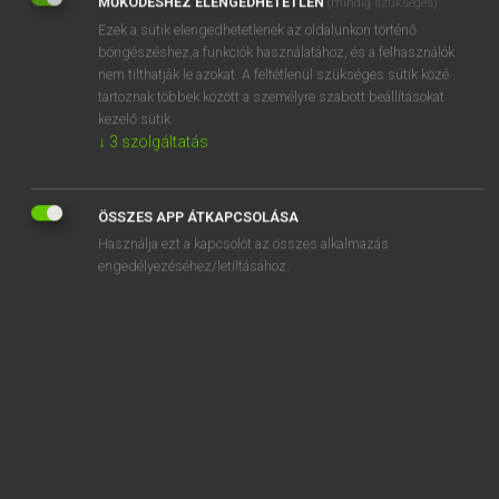
MŰKÖDÉSHEZ ELENGEDHETETLEN
(mindig szükséges)
Ezek a sütik elengedhetetlenek az oldalunkon történő
REGISZTRÁCIÓ
böngészéshez,a funkciók használatához, és a felhasználók
nem tilthatják le azokat. A feltétlenül szükséges sütik közé
tartoznak többek között a személyre szabott beállításokat
kezelő sütik.
↓
3
szolgáltatás
Henry Kammer, Boschné Ablonczy Emőke
MAGYAR−HOLLAND SZÓTÁR
ÖSSZES APP ÁTKAPCSOLÁSA
Kapcsolódó anyagok
Használja ezt a kapcsolót az összes alkalmazás
engedélyezéséhez/letiltásához.
kifejezhetetlen
kifejező
kifejeződik
kifejezőerő
kifejezőkészség
kifejleszt