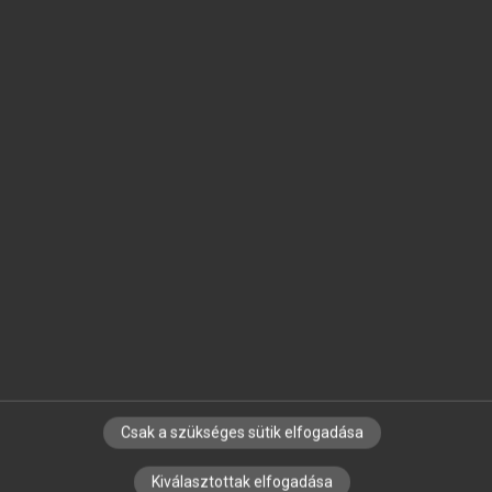
SZOTAR.NET APPLIKÁCIÓ
MICROSOFT OFFICE BŐVÍTMÉNY
BEÉPÜLŐ SZÓTÁRMODUL
ONLINE NYELVVIZSGA
EGYÉNI FELHASZNÁLÓKNAK
TANULÓKNAK
OKTATÁSI INTÉZMÉNYEKNEK
VÁLLALATI MEGOLDÁSOK
SÚGÓ
RÓLUNK
ELÉRHETŐSÉG
SÜTI BEÁLLÍTÁSOK
Csak a szükséges sütik elfogadása
Kiválasztottak elfogadása