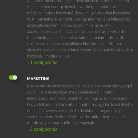
A statisztikai sütiket „teljesítménysütiknek” is nevezik. Ezek a
Magyar−holland szótár
arrow_forward_ios
sütik információkat gyűjtenek a webhely használatának
módjáról, többek között arról, hogy milyen oldalakat keresett fel
és milyen linkekre kattintott. Ezek az információk a felhasználó
azonosítására nem használhatóak, mivel az adatok
összesítettek és anonimizáltak. Céljuk kizárólag a weboldal
funkcióinak javítása. Ezek közé tartoznak a harmadik féltől
származó elemzési szolgáltatásokhoz tartozó sütik; ilyen
VAN ELŐFIZETÉSED?
elemzési szolgáltatások a látogatóelemzések, a hőtérképek és a
Van előfizetésem a teljes szócikk megtekintéséhez.
közösségi médiaanalitika.
↓
1
szolgáltatás
BELÉPÉS
MARKETING
Ezek a sütik nyomon követik a felhasználó online tevékenységét.
Az online tevékenységek megismerésével a hirdetők
relevánsabb reklámokat jeleníthetnek meg, és korlátozhatják,
hogy a felhasználó hány alkalommal láthat egy hirdetést. Ezek a
sütik más szervezetekkel és hirdetőkkel is megoszthatják
NINCS ELŐFIZETÉSED?
ezeket az információkat. Ezek állandó sütik, amelyek szinte
Nincs regisztrációm és előfizetésem. A szótár 2 órás,
mindig egy harmadik féltől származnak.
díjmentes próbaverziójának elindításához regisztrálok és
↓
2
szolgáltatás
belépek
.