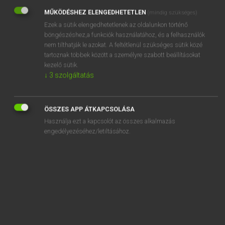
MŰKÖDÉSHEZ ELENGEDHETETLEN
(mindig szükséges)
REGISZTRÁCIÓ
Ezek a sütik elengedhetetlenek az oldalunkon történő
böngészéshez,a funkciók használatához, és a felhasználók
nem tilthatják le azokat. A feltétlenül szükséges sütik közé
tartoznak többek között a személyre szabott beállításokat
kezelő sütik.
↓
3
szolgáltatás
Henry Kammer, Boschné Ablonczy Emőke
MAGYAR−HOLLAND SZÓTÁR
Kapcsolódó anyagok
ÖSSZES APP ÁTKAPCSOLÁSA
Használja ezt a kapcsolót az összes alkalmazás
kievickél
engedélyezéséhez/letiltásához.
kifacsar
kifaggat
kifagy
kifakad
kifakít