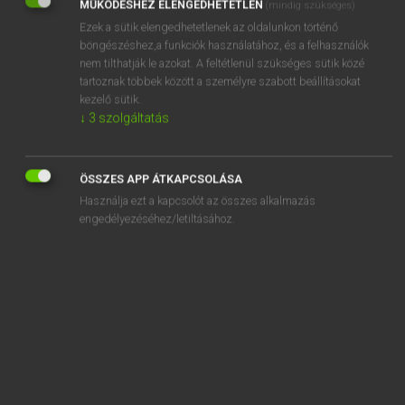
MŰKÖDÉSHEZ ELENGEDHETETLEN
(mindig szükséges)
Ezek a sütik elengedhetetlenek az oldalunkon történő
REGISZTRÁCIÓ
böngészéshez,a funkciók használatához, és a felhasználók
nem tilthatják le azokat. A feltétlenül szükséges sütik közé
tartoznak többek között a személyre szabott beállításokat
kezelő sütik.
↓
3
szolgáltatás
Henry Kammer, Boschné Ablonczy Emőke
MAGYAR−HOLLAND SZÓTÁR
ÖSSZES APP ÁTKAPCSOLÁSA
Kapcsolódó anyagok
Használja ezt a kapcsolót az összes alkalmazás
engedélyezéséhez/letiltásához.
kieszel
kieszközöl
kietlen
kievickél
kifacsar
kifaggat