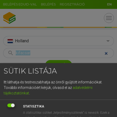
BELÉPÉS EDUID-VAL
BELÉPÉS
REGISZTRÁCIÓ
EN
menu
Holland
search
GR
KERESÉS
SÜTIK LISTÁJA
5
6
7
8
9
ö
ü
ó
TALÁLATOK
33 ms (5 db)
r
t
z
u
i
o
p
ő
ú
Itt láthatja és testreszabhatja az önről gyűjtött információkat.
További információért kérjük, olvasd el az
adatvédelmi
kifacsar
citroen
pers
g
h
j
k
l
é
á
ű
Ω
tájékoztatónkat
.
Magyar−holland szótár
Holland−magyar szótár
Hollan
v
b
n
m
,
.
-
AltGr
STATISZTIKA
HENRY KAMMER, BOSCHNÉ ABLONCZY EMŐKE
A statisztikai sütiket „teljesítménysütiknek” is nevezik. Ezek a