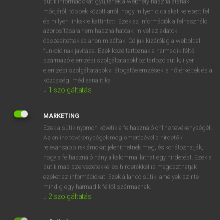
sütik információkat gyűjtenek a webhely használatának
Magyar−holland szótár
arrow_forward_ios
módjáról, többek között arról, hogy milyen oldalakat keresett fel
és milyen linkekre kattintott. Ezek az információk a felhasználó
azonosítására nem használhatóak, mivel az adatok
összesítettek és anonimizáltak. Céljuk kizárólag a weboldal
funkcióinak javítása. Ezek közé tartoznak a harmadik féltől
származó elemzési szolgáltatásokhoz tartozó sütik; ilyen
elemzési szolgáltatások a látogatóelemzések, a hőtérképek és a
VAN ELŐFIZETÉSED?
közösségi médiaanalitika.
Van előfizetésem a teljes szócikk megtekintéséhez.
↓
1
szolgáltatás
BELÉPÉS
MARKETING
Ezek a sütik nyomon követik a felhasználó online tevékenységét.
Az online tevékenységek megismerésével a hirdetők
relevánsabb reklámokat jeleníthetnek meg, és korlátozhatják,
hogy a felhasználó hány alkalommal láthat egy hirdetést. Ezek a
sütik más szervezetekkel és hirdetőkkel is megoszthatják
ezeket az információkat. Ezek állandó sütik, amelyek szinte
NINCS ELŐFIZETÉSED?
mindig egy harmadik féltől származnak.
Nincs regisztrációm és előfizetésem. A szótár 2 órás,
↓
2
szolgáltatás
díjmentes próbaverziójának elindításához regisztrálok és
belépek
.