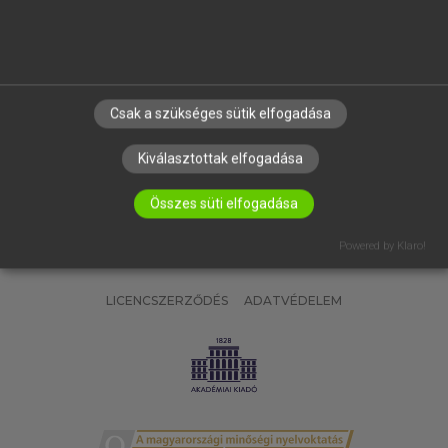
SÚGÓ
RÓLUNK
ELÉRHETŐSÉG
SÜTI BEÁLLÍTÁSOK
Csak a szükséges sütik elfogadása
IRATKOZZ FEL HÍRLEVELÜNKRE!
Kiválasztottak elfogadása
Összes süti elfogadása
Powered by Klaro!
LICENCSZERZŐDÉS
ADATVÉDELEM