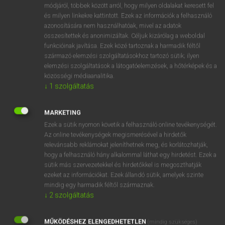
Magyar−holland szótár
módjáról, többek között arról, hogy milyen oldalakat keresett fel
és milyen linkekre kattintott. Ezek az információk a felhasználó
azonosítására nem használhatóak, mivel az adatok
összesítettek és anonimizáltak. Céljuk kizárólag a weboldal
funkcióinak javítása. Ezek közé tartoznak a harmadik féltől
származó elemzési szolgáltatásokhoz tartozó sütik; ilyen
elemzési szolgáltatások a látogatóelemzések, a hőtérképek és a
VAN ELŐFIZETÉSED?
közösségi médiaanalitika.
↓
1
szolgáltatás
Van előfizetésem a teljes szócikk megtekintéséhez.
BELÉPÉS
MARKETING
Ezek a sütik nyomon követik a felhasználó online tevékenységét.
Az online tevékenységek megismerésével a hirdetők
relevánsabb reklámokat jeleníthetnek meg, és korlátozhatják,
hogy a felhasználó hány alkalommal láthat egy hirdetést. Ezek a
sütik más szervezetekkel és hirdetőkkel is megoszthatják
ezeket az információkat. Ezek állandó sütik, amelyek szinte
NINCS ELŐFIZETÉSED?
mindig egy harmadik féltől származnak.
↓
2
szolgáltatás
Nincs regisztrációm és előfizetésem. A szótár 2 órás,
díjmentes próbaverziójának elindításához regisztrálok és
MŰKÖDÉSHEZ ELENGEDHETETLEN
belépek
.
(mindig szükséges)