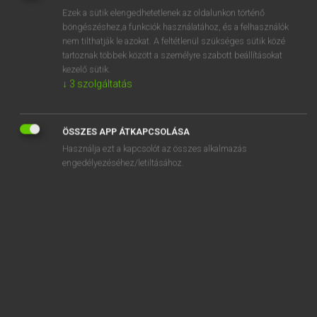
Ezek a sütik elengedhetetlenek az oldalunkon történő
REGISZTRÁCIÓ
böngészéshez,a funkciók használatához, és a felhasználók
nem tilthatják le azokat. A feltétlenül szükséges sütik közé
tartoznak többek között a személyre szabott beállításokat
kezelő sütik.
↓
3
szolgáltatás
Henry Kammer, Boschné Ablonczy Emőke
ÖSSZES APP ÁTKAPCSOLÁSA
MAGYAR−HOLLAND SZÓTÁR
Használja ezt a kapcsolót az összes alkalmazás
Kapcsolódó anyagok
engedélyezéséhez/letiltásához.
kiforr
kiforratlan
kiforrott
kifoszt
kifő
kifőz