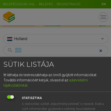
BELÉPÉS EDUID-VAL
BELÉPÉS
REGISZTRÁCIÓ
EN
menu
Holland
search
GR
KERESÉS
SÜTIK LISTÁJA
5
6
7
8
9
ö
ü
ó
TALÁLATOK
38 ms (1 db)
Itt láthatja és testreszabhatja az önről gyűjtött információkat.
r
t
z
u
i
o
p
ő
ú
További információért kérjük, olvasd el az
adatvédelmi
kifő
tájékoztatónkat
.
g
h
j
k
l
é
á
ű
Ω
Magyar−holland szótár
v
b
n
m
,
.
-
AltGr
STATISZTIKA
A statisztikai sütiket „teljesítménysütiknek” is nevezik. Ezek a
HENRY KAMMER, BOSCHNÉ ABLONCZY EMŐKE
sütik információkat gyűjtenek a webhely használatának