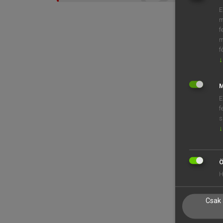
E
m
f
m
f
↓
M
E
f
s
↓
Ö
H
Csak 