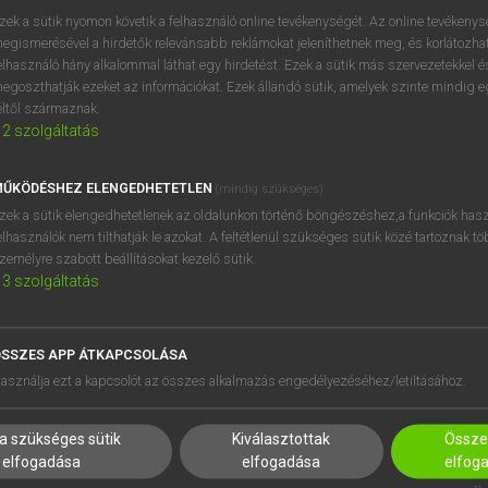
próbaverziójának elindítás
zek a sütik nyomon követik a felhasználó online tevékenységét. Az online tevékeny
BELÉPÉS
regisztrálok és
belépek
.
egismerésével a hirdetők relevánsabb reklámokat jeleníthetnek meg, és korlátozhat
elhasználó hány alkalommal láthat egy hirdetést. Ezek a sütik más szervezetekkel és
egoszthatják ezeket az információkat. Ezek állandó sütik, amelyek szinte mindig 
REGISZTRÁCIÓ
éltől származnak.
2
szolgáltatás
ŰKÖDÉSHEZ ELENGEDHETETLEN
(mindig szükséges)
zek a sütik elengedhetetlenek az oldalunkon történő böngészéshez,a funkciók hasz
elhasználók nem tilthatják le azokat. A feltétlenül szükséges sütik közé tartoznak t
zemélyre szabott beállításokat kezelő sütik.
3
szolgáltatás
SSZES APP ÁTKAPCSOLÁSA
asználja ezt a kapcsolót az összes alkalmazás engedélyezéséhez/letiltásához.
a szükséges sütik
Kiválasztottak
Összes
elfogadása
elfogadása
elfog