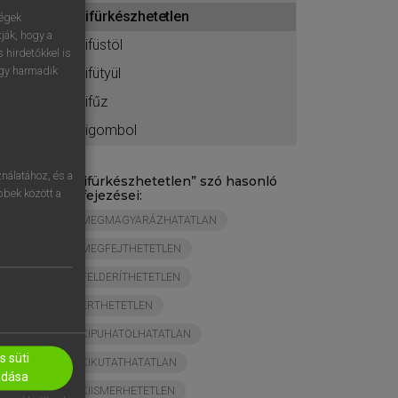
ához
kifürkészhetetlen
ségek
ják, hogy a
kifüstöl
 hirdetőkkel is
egy harmadik
kifütyül
kifűz
kigombol
nálatához, és a
„
kifürkészhetetlen
” szó hasonló
öbbek között a
kifejezései:
MEGMAGYARÁZHATATLAN
MEGFEJTHETETLEN
FELDERÍTHETETLEN
ÉRTHETETLEN
KIPUHATOLHATATLAN
 süti
KIKUTATHATATLAN
adása
KIISMERHETETLEN