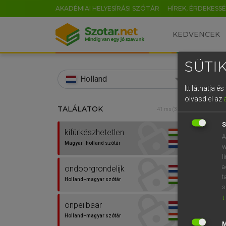
AKADÉMIAI HELYESÍRÁSI SZÓTÁR
HÍREK, ÉRDEKESS
KEDVENCEK
SÜTIK
search
Holland
Itt láthatja 
EN
olvasd el az
TALÁLATOK
HENR
41 ms (3 db)
0
Magy
S
kifürkészhetetlen
A
Magyar−holland szótár
w
l
a
ondoorgrondelijk
t
Holland−magyar szótár
s
↓
onpeilbaar
Van 
Holland−magyar szótár