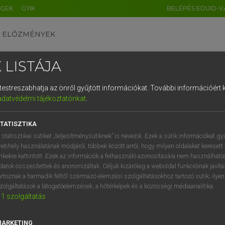
ÉGEK
GYIK
BELÉPÉS EDUID-V
ELŐZMÉNYEK
 LISTÁJA
és testreszabhatja az önről gyűjtött információkat.
További információért k
HU
DE
CN
FR
ES
IT
NL
RU
GR
adatvédelmi tájékoztatónkat
.
Y KAMMER, BOSCHNÉ ABLONCZY EMŐKE
1
2
3
4
5
6
7
8
9
ar−holland szótár
TATISZTIKA
q
w
e
r
t
z
u
i
 statisztikai sütiket „teljesítménysütiknek” is nevezik. Ezek a sütik információkat gy
ebhely használatának módjáról, többek között arról, hogy milyen oldalakat keresett 
a
s
d
f
g
h
j
k
l
é
inkekre kattintott. Ezek az információk a felhasználó azonosítására nem használható
datok összesítettek és anonimizáltak. Céljuk kizárólag a weboldal funkcióinak javít
í
y
x
c
v
b
n
m
,
.
artoznak a harmadik féltől származó elemzési szolgáltatásokhoz tartozó sütik; ilye
zolgáltatások a látogatóelemzések, a hőtérképek és a közösségi médiaanalitika.
VAN ELŐFIZETÉSED?
NINCS ELŐFIZETÉSED
1
szolgáltatás
előfizetésem a teljes szócikk
Nincs regisztrációm és előfiz
megtekintéséhez.
A szótár 2 órás, díjmente
MARKETING