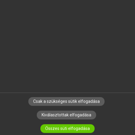
MICROSOFT OFFICE BŐVÍTMÉNY
BEÉPÜLŐ SZÓTÁRMODUL
ONLINE NYELVVIZSGA
EGYÉNI FELHASZNÁLÓKNAK
TANULÓKNAK
OKTATÁSI INTÉZMÉNYEKNEK
VÁLLALATI MEGOLDÁSOK
SÚGÓ
RÓLUNK
ELÉRHETŐSÉG
SÜTI BEÁLLÍTÁSOK
Csak a szükséges sütik elfogadása
Kiválasztottak elfogadása
IRATKOZZ FEL HÍRLEVELÜNKRE!
Összes süti elfogadása