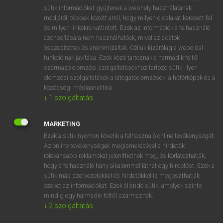
Magyar−holland szótár
arrow_forward_ios
sütik információkat gyűjtenek a webhely használatának
módjáról, többek között arról, hogy milyen oldalakat keresett fel
és milyen linkekre kattintott. Ezek az információk a felhasználó
azonosítására nem használhatóak, mivel az adatok
összesítettek és anonimizáltak. Céljuk kizárólag a weboldal
funkcióinak javítása. Ezek közé tartoznak a harmadik féltől
származó elemzési szolgáltatásokhoz tartozó sütik; ilyen
VAN ELŐFIZETÉSED?
elemzési szolgáltatások a látogatóelemzések, a hőtérképek és a
Van előfizetésem a teljes szócikk megtekintéséhez.
közösségi médiaanalitika.
↓
1
szolgáltatás
BELÉPÉS
MARKETING
Ezek a sütik nyomon követik a felhasználó online tevékenységét.
Az online tevékenységek megismerésével a hirdetők
relevánsabb reklámokat jeleníthetnek meg, és korlátozhatják,
hogy a felhasználó hány alkalommal láthat egy hirdetést. Ezek a
sütik más szervezetekkel és hirdetőkkel is megoszthatják
NINCS ELŐFIZETÉSED?
ezeket az információkat. Ezek állandó sütik, amelyek szinte
mindig egy harmadik féltől származnak.
Nincs regisztrációm és előfizetésem. A szótár 2 órás,
↓
2
szolgáltatás
díjmentes próbaverziójának elindításához regisztrálok és
belépek
.