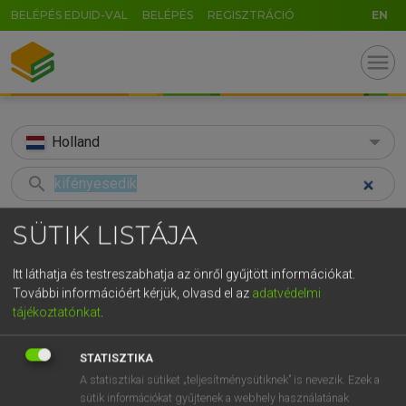
BELÉPÉS EDUID-VAL
BELÉPÉS
REGISZTRÁCIÓ
EN
menu
Holland
search
GR
KERESÉS
SÜTIK LISTÁJA
5
6
7
8
9
ö
ü
ó
TALÁLATOK
28 ms (1 db)
Itt láthatja és testreszabhatja az önről gyűjtött információkat.
r
t
z
u
i
o
p
ő
ú
További információért kérjük, olvasd el az
adatvédelmi
kifényesedik
tájékoztatónkat
.
g
h
j
k
l
é
á
ű
Ω
Magyar−holland szótár
v
b
n
m
,
.
-
AltGr
STATISZTIKA
A statisztikai sütiket „teljesítménysütiknek” is nevezik. Ezek a
HENRY KAMMER, BOSCHNÉ ABLONCZY EMŐKE
sütik információkat gyűjtenek a webhely használatának