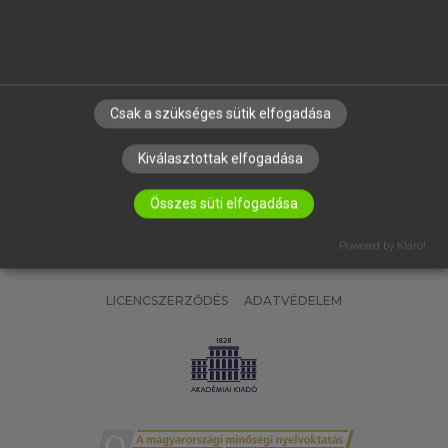
SÚGÓ
RÓLUNK
ELÉRHETŐSÉG
SÜTI BEÁLLÍTÁSOK
Csak a szükséges sütik elfogadása
IRATKOZZ FEL HÍRLEVELÜNKRE!
Kiválasztottak elfogadása
Összes süti elfogadása
Powered by Klaro!
LICENCSZERZŐDÉS
ADATVÉDELEM