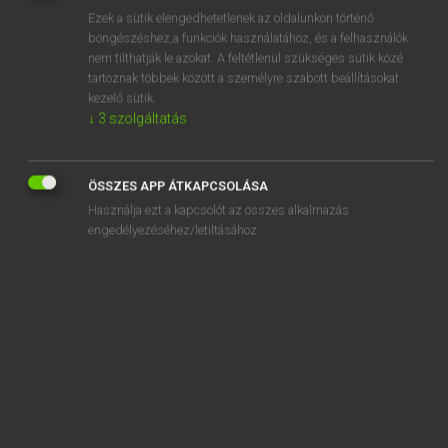
Ezek a sütik elengedhetetlenek az oldalunkon történő
REGISZTRÁCIÓ
böngészéshez,a funkciók használatához, és a felhasználók
nem tilthatják le azokat. A feltétlenül szükséges sütik közé
tartoznak többek között a személyre szabott beállításokat
kezelő sütik.
↓
3
szolgáltatás
Henry Kammer, Boschné Ablonczy Emőke
ÖSSZES APP ÁTKAPCSOLÁSA
MAGYAR−HOLLAND SZÓTÁR
Használja ezt a kapcsolót az összes alkalmazás
Kapcsolódó anyagok
engedélyezéséhez/letiltásához.
kifekszik
kifelé
kifelejt
kifen
kifényesedik
kifényesít