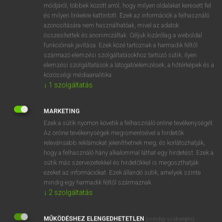
Magyar−holland szótár
módjáról, többek között arról, hogy milyen oldalakat keresett fel
és milyen linkekre kattintott. Ezek az információk a felhasználó
azonosítására nem használhatóak, mivel az adatok
összesítettek és anonimizáltak. Céljuk kizárólag a weboldal
funkcióinak javítása. Ezek közé tartoznak a harmadik féltől
származó elemzési szolgáltatásokhoz tartozó sütik; ilyen
elemzési szolgáltatások a látogatóelemzések, a hőtérképek és a
VAN ELŐFIZETÉSED?
közösségi médiaanalitika.
↓
1
szolgáltatás
Van előfizetésem a teljes szócikk megtekintéséhez.
BELÉPÉS
MARKETING
Ezek a sütik nyomon követik a felhasználó online tevékenységét.
Az online tevékenységek megismerésével a hirdetők
relevánsabb reklámokat jeleníthetnek meg, és korlátozhatják,
hogy a felhasználó hány alkalommal láthat egy hirdetést. Ezek a
sütik más szervezetekkel és hirdetőkkel is megoszthatják
ezeket az információkat. Ezek állandó sütik, amelyek szinte
NINCS ELŐFIZETÉSED?
mindig egy harmadik féltől származnak.
↓
2
szolgáltatás
Nincs regisztrációm és előfizetésem. A szótár 2 órás,
díjmentes próbaverziójának elindításához regisztrálok és
MŰKÖDÉSHEZ ELENGEDHETETLEN
belépek
.
(mindig szükséges)