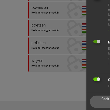
E
opwrijven
m
Holland−magyar szótár
f
m
f
poetsen
↓
Holland−magyar szótár
polijsten
M
Holland−magyar szótár
E
f
s
wrijven
↓
Holland−magyar szótár
Ö
H
Csak 