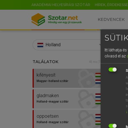
AKADÉMIAI HELYESÍRÁSI SZÓTÁR
HÍREK, ÉRDEKESS
KEDVENCEK
SÜTIK
search
Holland
Itt láthatja 
EN
olvasd el az
TALÁLATOK
HENR
45 ms (7 db)
0
Magy
S
kifényesít
A
Magyar−holland szótár
w
l
a
gladmaken
t
Holland−magyar szótár
s
↓
oppoetsen
Van 
Holland−magyar szótár