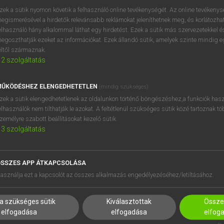
próbaverziójának elindítás
zek a sütik nyomon követik a felhasználó online tevékenységét. Az online tevékeny
BELÉPÉS
regisztrálok és
belépek
.
egismerésével a hirdetők relevánsabb reklámokat jeleníthetnek meg, és korlátozhat
elhasználó hány alkalommal láthat egy hirdetést. Ezek a sütik más szervezetekkel és
egoszthatják ezeket az információkat. Ezek állandó sütik, amelyek szinte mindig 
REGISZTRÁCIÓ
éltől származnak.
2
szolgáltatás
ŰKÖDÉSHEZ ELENGEDHETETLEN
(mindig szükséges)
zek a sütik elengedhetetlenek az oldalunkon történő böngészéshez,a funkciók hasz
elhasználók nem tilthatják le azokat. A feltétlenül szükséges sütik közé tartoznak t
zemélyre szabott beállításokat kezelő sütik.
3
szolgáltatás
SSZES APP ÁTKAPCSOLÁSA
asználja ezt a kapcsolót az összes alkalmazás engedélyezéséhez/letiltásához.
a szükséges sütik
Kiválasztottak
Összes
elfogadása
elfogadása
elfog