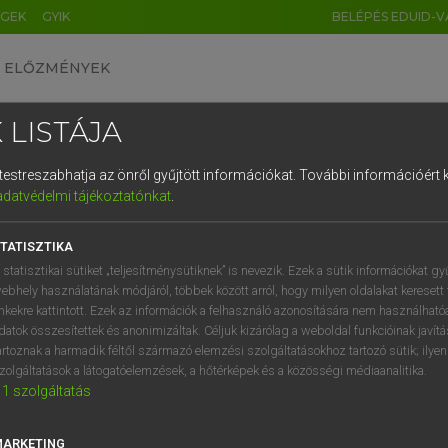
ÉGEK
GYIK
BELÉPÉS EDUID-V
ELŐZMÉNYEK
 LISTÁJA
és testreszabhatja az önről gyűjtött információkat.
További információért k
HU
DE
CN
FR
ES
IT
NL
RU
GR
adatvédelmi tájékoztatónkat
.
Y KAMMER, BOSCHNÉ ABLONCZY EMŐKE
1
2
3
4
5
6
7
8
9
ar−holland szótár
TATISZTIKA
q
w
e
r
t
z
u
i
 statisztikai sütiket „teljesítménysütiknek” is nevezik. Ezek a sütik információkat gy
ebhely használatának módjáról, többek között arról, hogy milyen oldalakat keresett 
a
s
d
f
g
h
j
k
l
é
inkekre kattintott. Ezek az információk a felhasználó azonosítására nem használható
datok összesítettek és anonimizáltak. Céljuk kizárólag a weboldal funkcióinak javít
í
y
x
c
v
b
n
m
,
.
artoznak a harmadik féltől származó elemzési szolgáltatásokhoz tartozó sütik; ilye
zolgáltatások a látogatóelemzések, a hőtérképek és a közösségi médiaanalitika.
VAN ELŐFIZETÉSED?
NINCS ELŐFIZETÉSED
1
szolgáltatás
előfizetésem a teljes szócikk
Nincs regisztrációm és előfiz
megtekintéséhez.
A szótár 2 órás, díjmente
MARKETING