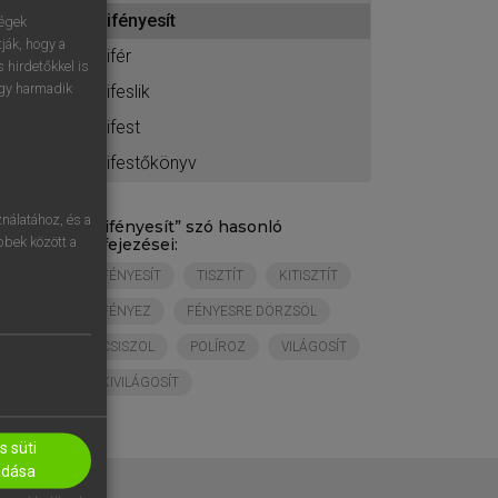
ához
kifényesít
ségek
ják, hogy a
kifér
 hirdetőkkel is
egy harmadik
kifeslik
kifest
kifestőkönyv
nálatához, és a
„
kifényesít
” szó hasonló
öbbek között a
kifejezései:
FÉNYESÍT
TISZTÍT
KITISZTÍT
FÉNYEZ
FÉNYESRE DÖRZSÖL
CSISZOL
POLÍROZ
VILÁGOSÍT
KIVILÁGOSÍT
 süti
adása