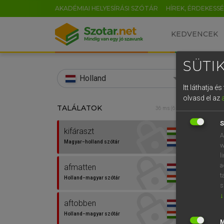
AKADÉMIAI HELYESÍRÁSI SZÓTÁR
HÍREK, ÉRDEKESS
KEDVENCEK
SÜTIK
search
Holland
Itt láthatja 
EN
olvasd el az
TALÁLATOK
HENR
36 ms (6 db)
0
Magy
S
kifáraszt
A
Magyar−holland szótár
w
l
a
afmatten
t
Holland−magyar szótár
s
↓
aftobben
Van 
Holland−magyar szótár