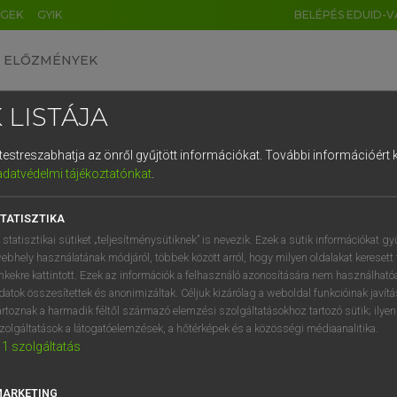
ÉGEK
GYIK
BELÉPÉS EDUID-V
ELŐZMÉNYEK
 LISTÁJA
és testreszabhatja az önről gyűjtött információkat.
További információért k
HU
DE
CN
FR
ES
IT
NL
RU
GR
adatvédelmi tájékoztatónkat
.
Y KAMMER, BOSCHNÉ ABLONCZY EMŐKE
1
2
3
4
5
6
7
8
9
ar−holland szótár
TATISZTIKA
q
w
e
r
t
z
u
i
 statisztikai sütiket „teljesítménysütiknek” is nevezik. Ezek a sütik információkat gy
ebhely használatának módjáról, többek között arról, hogy milyen oldalakat keresett 
a
s
d
f
g
h
j
k
l
é
inkekre kattintott. Ezek az információk a felhasználó azonosítására nem használható
datok összesítettek és anonimizáltak. Céljuk kizárólag a weboldal funkcióinak javít
í
y
x
c
v
b
n
m
,
.
artoznak a harmadik féltől származó elemzési szolgáltatásokhoz tartozó sütik; ilye
zolgáltatások a látogatóelemzések, a hőtérképek és a közösségi médiaanalitika.
VAN ELŐFIZETÉSED?
NINCS ELŐFIZETÉSED
1
szolgáltatás
előfizetésem a teljes szócikk
Nincs regisztrációm és előfiz
megtekintéséhez.
A szótár 2 órás, díjmente
MARKETING