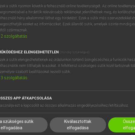
próbaverziójának elindítás
zek a sütik nyomon követik a felhasználó online tevékenységét. Az online tevékeny
BELÉPÉS
regisztrálok és
belépek
.
egismerésével a hirdetők relevánsabb reklámokat jeleníthetnek meg, és korlátozhat
elhasználó hány alkalommal láthat egy hirdetést. Ezek a sütik más szervezetekkel és
egoszthatják ezeket az információkat. Ezek állandó sütik, amelyek szinte mindig 
REGISZTRÁCIÓ
éltől származnak.
2
szolgáltatás
ŰKÖDÉSHEZ ELENGEDHETETLEN
(mindig szükséges)
zek a sütik elengedhetetlenek az oldalunkon történő böngészéshez,a funkciók hasz
elhasználók nem tilthatják le azokat. A feltétlenül szükséges sütik közé tartoznak t
zemélyre szabott beállításokat kezelő sütik.
3
szolgáltatás
SSZES APP ÁTKAPCSOLÁSA
asználja ezt a kapcsolót az összes alkalmazás engedélyezéséhez/letiltásához.
a szükséges sütik
Kiválasztottak
Összes
elfogadása
elfogadása
elfog