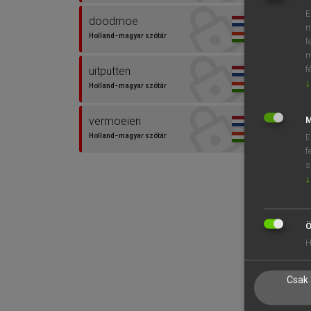
E
doodmoe
m
Holland−magyar szótár
f
m
f
uitputten
↓
Holland−magyar szótár
vermoeien
M
Holland−magyar szótár
E
f
s
↓
Ö
H
Csak 