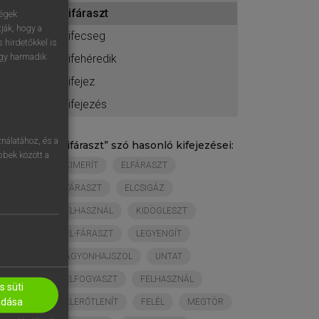
ához
kifáraszt
ségek
ják, hogy a
kifecseg
 hirdetőkkel is
egy harmadik
kifehéredik
kifejez
kifejezés
nálatához, és a
„
kifáraszt
” szó hasonló kifejezései:
öbbek között a
KIMERÍT
ELFÁRASZT
FÁRASZT
ELCSIGÁZ
ELHASZNÁL
KIDÖGLESZT
EL-FÁRASZT
LEGYENGÍT
AGYONHAJSZOL
UNTAT
ELFOGYASZT
FELHASZNÁL
 süti
adása
ELERŐTLENÍT
FELÉL
MEGTÖR