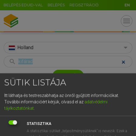
BELÉPÉS EDUID-VAL
BELÉPÉS
REGISZTRÁCIÓ
EN
menu
Holland
search
GR
KERESÉS
SÜTIK LISTÁJA
5
6
7
8
9
ö
ü
ó
TALÁLATOK
56 ms (3 db)
r
t
z
u
i
o
p
ő
ú
Itt láthatja és testreszabhatja az önről gyűjtött információkat.
További információért kérjük, olvasd el az
adatvédelmi
kifárad
aftobben
moe
g
h
j
k
l
é
á
ű
Ω
tájékoztatónkat
.
Magyar−holland szótár
Holland−magyar szótár
Hollan
v
b
n
m
,
.
-
AltGr
STATISZTIKA
HENRY KAMMER, BOSCHNÉ ABLONCZY EMŐKE
A statisztikai sütiket „teljesítménysütiknek” is nevezik. Ezek a