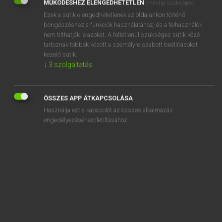
MŰKÖDÉSHEZ ELENGEDHETETLEN
(mindig szükséges)
Ezek a sütik elengedhetetlenek az oldalunkon történő
REGISZTRÁCIÓ
böngészéshez,a funkciók használatához, és a felhasználók
nem tilthatják le azokat. A feltétlenül szükséges sütik közé
tartoznak többek között a személyre szabott beállításokat
kezelő sütik.
↓
3
szolgáltatás
Henry Kammer, Boschné Ablonczy Emőke
MAGYAR−HOLLAND SZÓTÁR
ÖSSZES APP ÁTKAPCSOLÁSA
Kapcsolódó anyagok
Használja ezt a kapcsolót az összes alkalmazás
engedélyezéséhez/letiltásához.
kifagy
kifakad
kifakít
kifakul
kifárad
kifáraszt