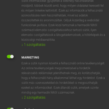
sütik információkat gyűjtenek a webhely használatának
Magyar−holland szótár
arrow_forward_ios
módjáról, többek között arról, hogy milyen oldalakat keresett fel
és milyen linkekre kattintott. Ezek az információk a felhasználó
azonosítására nem használhatóak, mivel az adatok
összesítettek és anonimizáltak. Céljuk kizárólag a weboldal
funkcióinak javítása. Ezek közé tartoznak a harmadik féltől
származó elemzési szolgáltatásokhoz tartozó sütik; ilyen
elemzési szolgáltatások a látogatóelemzések, a hőtérképek és a
VAN ELŐFIZETÉSED?
közösségi médiaanalitika.
Van előfizetésem a teljes szócikk megtekintéséhez.
↓
1
szolgáltatás
BELÉPÉS
MARKETING
Ezek a sütik nyomon követik a felhasználó online tevékenységét.
Az online tevékenységek megismerésével a hirdetők
relevánsabb reklámokat jeleníthetnek meg, és korlátozhatják,
hogy a felhasználó hány alkalommal láthat egy hirdetést. Ezek a
sütik más szervezetekkel és hirdetőkkel is megoszthatják
ezeket az információkat. Ezek állandó sütik, amelyek szinte
NINCS ELŐFIZETÉSED?
mindig egy harmadik féltől származnak.
Nincs regisztrációm és előfizetésem. A szótár 2 órás,
↓
2
szolgáltatás
díjmentes próbaverziójának elindításához regisztrálok és
belépek
.