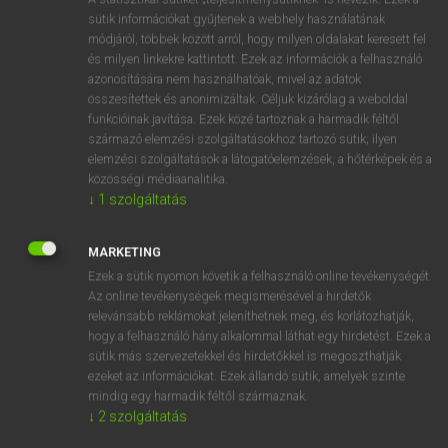
Magyar−holland szótár
arrow_forward_ios
sütik információkat gyűjtenek a webhely használatának
módjáról, többek között arról, hogy milyen oldalakat keresett fel
és milyen linkekre kattintott. Ezek az információk a felhasználó
azonosítására nem használhatóak, mivel az adatok
összesítettek és anonimizáltak. Céljuk kizárólag a weboldal
funkcióinak javítása. Ezek közé tartoznak a harmadik féltől
származó elemzési szolgáltatásokhoz tartozó sütik; ilyen
VAN ELŐFIZETÉSED?
elemzési szolgáltatások a látogatóelemzések, a hőtérképek és a
Van előfizetésem a teljes szócikk megtekintéséhez.
közösségi médiaanalitika.
↓
1
szolgáltatás
BELÉPÉS
MARKETING
Ezek a sütik nyomon követik a felhasználó online tevékenységét.
Az online tevékenységek megismerésével a hirdetők
relevánsabb reklámokat jeleníthetnek meg, és korlátozhatják,
hogy a felhasználó hány alkalommal láthat egy hirdetést. Ezek a
sütik más szervezetekkel és hirdetőkkel is megoszthatják
NINCS ELŐFIZETÉSED?
ezeket az információkat. Ezek állandó sütik, amelyek szinte
Nincs regisztrációm és előfizetésem. A szótár 2 órás,
mindig egy harmadik féltől származnak.
↓
2
szolgáltatás
díjmentes próbaverziójának elindításához regisztrálok és
belépek
.