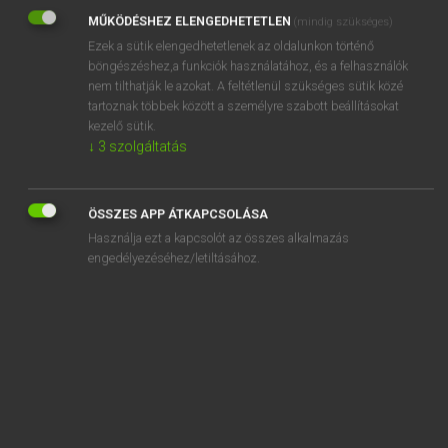
MŰKÖDÉSHEZ ELENGEDHETETLEN
(mindig szükséges)
REGISZTRÁCIÓ
Ezek a sütik elengedhetetlenek az oldalunkon történő
böngészéshez,a funkciók használatához, és a felhasználók
nem tilthatják le azokat. A feltétlenül szükséges sütik közé
tartoznak többek között a személyre szabott beállításokat
kezelő sütik.
↓
3
szolgáltatás
Henry Kammer, Boschné Ablonczy Emőke
MAGYAR−HOLLAND SZÓTÁR
ÖSSZES APP ÁTKAPCSOLÁSA
Kapcsolódó anyagok
Használja ezt a kapcsolót az összes alkalmazás
engedélyezéséhez/letiltásához.
kiélt
kiélvez
kiemel
kiemelés
kiemelkedik
kiemelkedő