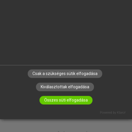
EGYÉNI FELHASZNÁLÓKNAK
TANULÓKNAK
OKTATÁSI INTÉZMÉNYEKNEK
VÁLLALATI MEGOLDÁSOK
SÚGÓ
RÓLUNK
ELÉRHETŐSÉG
SÜTI BEÁLLÍTÁSOK
Csak a szükséges sütik elfogadása
IRATKOZZ FEL HÍRLEVELÜNKRE!
Kiválasztottak elfogadása
Összes süti elfogadása
Powered by Klaro!