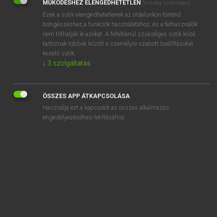
MŰKÖDÉSHEZ ELENGEDHETETLEN
(mindig szükséges)
Ezek a sütik elengedhetetlenek az oldalunkon történő
REGISZTRÁCIÓ
böngészéshez,a funkciók használatához, és a felhasználók
nem tilthatják le azokat. A feltétlenül szükséges sütik közé
tartoznak többek között a személyre szabott beállításokat
kezelő sütik.
↓
3
szolgáltatás
Henry Kammer, Boschné Ablonczy Emőke
MAGYAR−HOLLAND SZÓTÁR
ÖSSZES APP ÁTKAPCSOLÁSA
Kapcsolódó anyagok
Használja ezt a kapcsolót az összes alkalmazás
engedélyezéséhez/letiltásához.
kiejthetetlen
kiél
kielégít
kielégítés
kielégítetlen
kielégíthetetlen