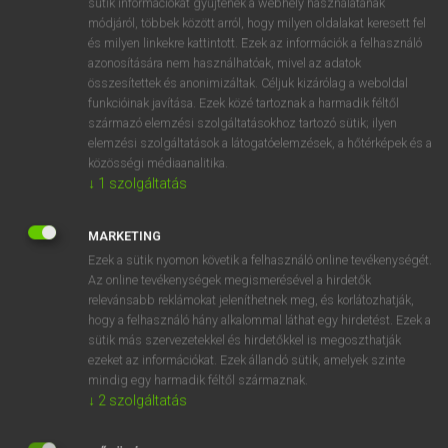
sütik információkat gyűjtenek a webhely használatának
Magyar−holland szótár
arrow_forward_ios
módjáról, többek között arról, hogy milyen oldalakat keresett fel
és milyen linkekre kattintott. Ezek az információk a felhasználó
azonosítására nem használhatóak, mivel az adatok
összesítettek és anonimizáltak. Céljuk kizárólag a weboldal
funkcióinak javítása. Ezek közé tartoznak a harmadik féltől
származó elemzési szolgáltatásokhoz tartozó sütik; ilyen
elemzési szolgáltatások a látogatóelemzések, a hőtérképek és a
VAN ELŐFIZETÉSED?
közösségi médiaanalitika.
Van előfizetésem a teljes szócikk megtekintéséhez.
↓
1
szolgáltatás
BELÉPÉS
MARKETING
Ezek a sütik nyomon követik a felhasználó online tevékenységét.
Az online tevékenységek megismerésével a hirdetők
relevánsabb reklámokat jeleníthetnek meg, és korlátozhatják,
hogy a felhasználó hány alkalommal láthat egy hirdetést. Ezek a
sütik más szervezetekkel és hirdetőkkel is megoszthatják
ezeket az információkat. Ezek állandó sütik, amelyek szinte
NINCS ELŐFIZETÉSED?
mindig egy harmadik féltől származnak.
Nincs regisztrációm és előfizetésem. A szótár 2 órás,
↓
2
szolgáltatás
díjmentes próbaverziójának elindításához regisztrálok és
belépek
.