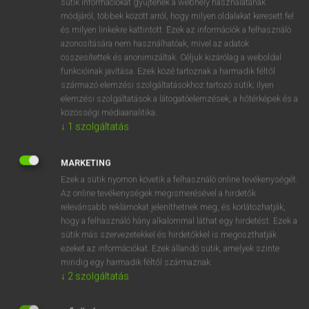
sütik információkat gyűjtenek a webhely használatának
Magyar−holland szótár
arrow_forward_ios
módjáról, többek között arról, hogy milyen oldalakat keresett fel
és milyen linkekre kattintott. Ezek az információk a felhasználó
azonosítására nem használhatóak, mivel az adatok
összesítettek és anonimizáltak. Céljuk kizárólag a weboldal
funkcióinak javítása. Ezek közé tartoznak a harmadik féltől
származó elemzési szolgáltatásokhoz tartozó sütik; ilyen
elemzési szolgáltatások a látogatóelemzések, a hőtérképek és a
VAN ELŐFIZETÉSED?
közösségi médiaanalitika.
Van előfizetésem a teljes szócikk megtekintéséhez.
↓
1
szolgáltatás
BELÉPÉS
MARKETING
Ezek a sütik nyomon követik a felhasználó online tevékenységét.
Az online tevékenységek megismerésével a hirdetők
relevánsabb reklámokat jeleníthetnek meg, és korlátozhatják,
hogy a felhasználó hány alkalommal láthat egy hirdetést. Ezek a
sütik más szervezetekkel és hirdetőkkel is megoszthatják
ezeket az információkat. Ezek állandó sütik, amelyek szinte
NINCS ELŐFIZETÉSED?
mindig egy harmadik féltől származnak.
Nincs regisztrációm és előfizetésem. A szótár 2 órás,
↓
2
szolgáltatás
díjmentes próbaverziójának elindításához regisztrálok és
belépek
.