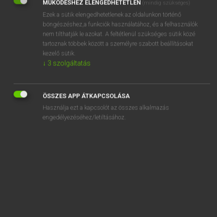
MŰKÖDÉSHEZ ELENGEDHETETLEN
(mindig szükséges)
Ezek a sütik elengedhetetlenek az oldalunkon történő
REGISZTRÁCIÓ
böngészéshez,a funkciók használatához, és a felhasználók
nem tilthatják le azokat. A feltétlenül szükséges sütik közé
tartoznak többek között a személyre szabott beállításokat
kezelő sütik.
↓
3
szolgáltatás
Henry Kammer, Boschné Ablonczy Emőke
MAGYAR−HOLLAND SZÓTÁR
ÖSSZES APP ÁTKAPCSOLÁSA
Kapcsolódó anyagok
Használja ezt a kapcsolót az összes alkalmazás
engedélyezéséhez/letiltásához.
kiegészítő
kiéget
kiegyenesedik
kiegyenesít
kiegyenget
kiegyenlít