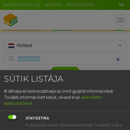
BELÉPÉS EDUID-VAL
BELÉPÉS
REGISZTRÁCIÓ
EN
menu
Holland
search
GR
KERESÉS
SÜTIK LISTÁJA
5
6
7
8
9
ö
ü
ó
TALÁLATOK
50 ms (3 db)
r
t
z
u
i
o
p
ő
ú
Itt láthatja és testreszabhatja az önről gyűjtött információkat.
További információért kérjük, olvasd el az
adatvédelmi
kiegyenget
uitdeuken
uitri
g
h
j
k
l
é
á
ű
Ω
tájékoztatónkat
.
Magyar−holland szótár
Holland−magyar szótár
Hollan
v
b
n
m
,
.
-
AltGr
STATISZTIKA
HENRY KAMMER, BOSCHNÉ ABLONCZY EMŐKE
A statisztikai sütiket „teljesítménysütiknek” is nevezik. Ezek a