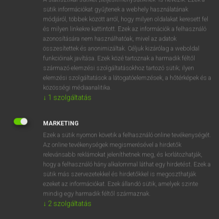
Magyar−holland szótár
arrow_forward_ios
sütik információkat gyűjtenek a webhely használatának
módjáról, többek között arról, hogy milyen oldalakat keresett fel
és milyen linkekre kattintott. Ezek az információk a felhasználó
azonosítására nem használhatóak, mivel az adatok
összesítettek és anonimizáltak. Céljuk kizárólag a weboldal
funkcióinak javítása. Ezek közé tartoznak a harmadik féltől
származó elemzési szolgáltatásokhoz tartozó sütik; ilyen
VAN ELŐFIZETÉSED?
elemzési szolgáltatások a látogatóelemzések, a hőtérképek és a
Van előfizetésem a teljes szócikk megtekintéséhez.
közösségi médiaanalitika.
↓
1
szolgáltatás
BELÉPÉS
MARKETING
Ezek a sütik nyomon követik a felhasználó online tevékenységét.
Az online tevékenységek megismerésével a hirdetők
relevánsabb reklámokat jeleníthetnek meg, és korlátozhatják,
hogy a felhasználó hány alkalommal láthat egy hirdetést. Ezek a
sütik más szervezetekkel és hirdetőkkel is megoszthatják
NINCS ELŐFIZETÉSED?
ezeket az információkat. Ezek állandó sütik, amelyek szinte
Nincs regisztrációm és előfizetésem. A szótár 2 órás,
mindig egy harmadik féltől származnak.
↓
2
szolgáltatás
díjmentes próbaverziójának elindításához regisztrálok és
belépek
.