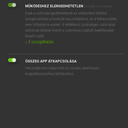
MŰKÖDÉSHEZ ELENGEDHETETLEN
(mindig szükséges)
REGISZTRÁCIÓ
Ezek a sütik elengedhetetlenek az oldalunkon történő
böngészéshez,a funkciók használatához, és a felhasználók
nem tilthatják le azokat. A feltétlenül szükséges sütik közé
tartoznak többek között a személyre szabott beállításokat
kezelő sütik.
↓
3
szolgáltatás
Henry Kammer, Boschné Ablonczy Emőke
MAGYAR−HOLLAND SZÓTÁR
ÖSSZES APP ÁTKAPCSOLÁSA
Kapcsolódó anyagok
Használja ezt a kapcsolót az összes alkalmazás
engedélyezéséhez/letiltásához.
kiebrudal
kiég
kiegészít
kiegészítés
kiegészítő
kiéget