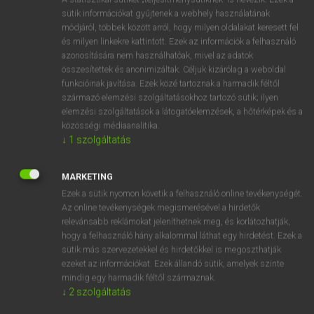
Magyar−holland szótár
arrow_forward_ios
sütik információkat gyűjtenek a webhely használatának
módjáról, többek között arról, hogy milyen oldalakat keresett fel
és milyen linkekre kattintott. Ezek az információk a felhasználó
azonosítására nem használhatóak, mivel az adatok
összesítettek és anonimizáltak. Céljuk kizárólag a weboldal
funkcióinak javítása. Ezek közé tartoznak a harmadik féltől
származó elemzési szolgáltatásokhoz tartozó sütik; ilyen
VAN ELŐFIZETÉSED?
elemzési szolgáltatások a látogatóelemzések, a hőtérképek és a
Van előfizetésem a teljes szócikk megtekintéséhez.
közösségi médiaanalitika.
↓
1
szolgáltatás
BELÉPÉS
MARKETING
Ezek a sütik nyomon követik a felhasználó online tevékenységét.
Az online tevékenységek megismerésével a hirdetők
relevánsabb reklámokat jeleníthetnek meg, és korlátozhatják,
hogy a felhasználó hány alkalommal láthat egy hirdetést. Ezek a
sütik más szervezetekkel és hirdetőkkel is megoszthatják
NINCS ELŐFIZETÉSED?
ezeket az információkat. Ezek állandó sütik, amelyek szinte
Nincs regisztrációm és előfizetésem. A szótár 2 órás,
mindig egy harmadik féltől származnak.
↓
2
szolgáltatás
díjmentes próbaverziójának elindításához regisztrálok és
belépek
.