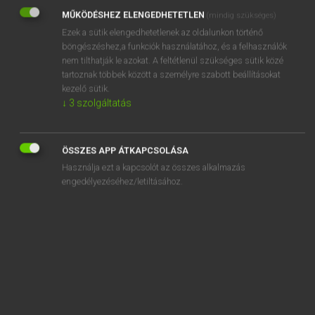
MŰKÖDÉSHEZ ELENGEDHETETLEN
(mindig szükséges)
REGISZTRÁCIÓ
Ezek a sütik elengedhetetlenek az oldalunkon történő
böngészéshez,a funkciók használatához, és a felhasználók
nem tilthatják le azokat. A feltétlenül szükséges sütik közé
tartoznak többek között a személyre szabott beállításokat
kezelő sütik.
↓
3
szolgáltatás
Henry Kammer, Boschné Ablonczy Emőke
MAGYAR−HOLLAND SZÓTÁR
ÖSSZES APP ÁTKAPCSOLÁSA
Kapcsolódó anyagok
Használja ezt a kapcsolót az összes alkalmazás
engedélyezéséhez/letiltásához.
kicsuk
kicsurog
kicsúszik
kidagad
kiderít
kiderül