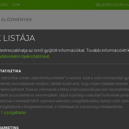
ÉGEK
GYIK
BELÉPÉS EDUID-V
ELŐZMÉNYEK
 LISTÁJA
és testreszabhatja az önről gyűjtött információkat.
További információért k
HU
DE
CN
FR
ES
IT
NL
RU
GR
adatvédelmi tájékoztatónkat
.
Y KAMMER, BOSCHNÉ ABLONCZY EMŐKE
1
2
3
4
5
6
7
8
9
ar−holland szótár
TATISZTIKA
q
w
e
r
t
z
u
i
 statisztikai sütiket „teljesítménysütiknek” is nevezik. Ezek a sütik információkat gy
ebhely használatának módjáról, többek között arról, hogy milyen oldalakat keresett 
a
s
d
f
g
h
j
k
l
é
inkekre kattintott. Ezek az információk a felhasználó azonosítására nem használható
datok összesítettek és anonimizáltak. Céljuk kizárólag a weboldal funkcióinak javít
í
y
x
c
v
b
n
m
,
.
artoznak a harmadik féltől származó elemzési szolgáltatásokhoz tartozó sütik; ilye
zolgáltatások a látogatóelemzések, a hőtérképek és a közösségi médiaanalitika.
VAN ELŐFIZETÉSED?
NINCS ELŐFIZETÉSED
1
szolgáltatás
előfizetésem a teljes szócikk
Nincs regisztrációm és előfiz
megtekintéséhez.
A szótár 2 órás, díjmente
MARKETING