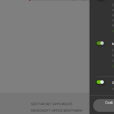
E
m
f
m
f
↓
M
E
f
s
↓
Ö
H
Csak 
SZOTAR.NET APPLIKÁCIÓ
EGYÉNI FEL
MICROSOFT OFFICE BŐVÍTMÉNY
TANULÓKNA