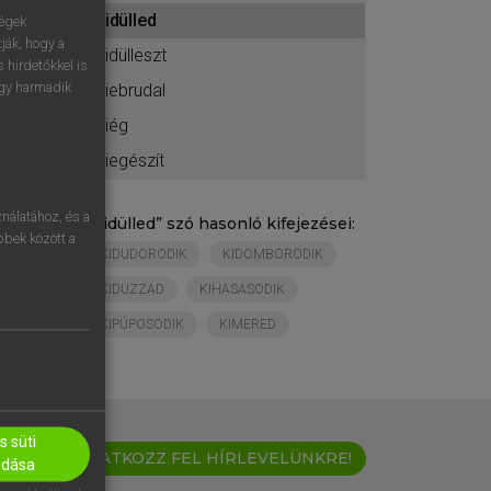
ához
kidülled
ségek
ják, hogy a
kidülleszt
 hirdetőkkel is
egy harmadik
kiebrudal
kiég
kiegészít
nálatához, és a
„
kidülled
” szó hasonló kifejezései:
öbbek között a
KIDUDORODIK
KIDOMBORODIK
KIDUZZAD
KIHASASODIK
KIPÚPOSODIK
KIMERED
 süti
IRATKOZZ FEL HÍRLEVELÜNKRE!
adása