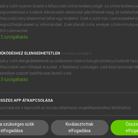
próbaverziójának elindítás
zek a sütik nyomon követik a felhasználó online tevékenységét. Az online tevékeny
BELÉPÉS
regisztrálok és
belépek
.
egismerésével a hirdetők relevánsabb reklámokat jeleníthetnek meg, és korlátozhat
elhasználó hány alkalommal láthat egy hirdetést. Ezek a sütik más szervezetekkel és
egoszthatják ezeket az információkat. Ezek állandó sütik, amelyek szinte mindig 
REGISZTRÁCIÓ
éltől származnak.
2
szolgáltatás
ŰKÖDÉSHEZ ELENGEDHETETLEN
(mindig szükséges)
zek a sütik elengedhetetlenek az oldalunkon történő böngészéshez,a funkciók hasz
elhasználók nem tilthatják le azokat. A feltétlenül szükséges sütik közé tartoznak t
zemélyre szabott beállításokat kezelő sütik.
3
szolgáltatás
SSZES APP ÁTKAPCSOLÁSA
asználja ezt a kapcsolót az összes alkalmazás engedélyezéséhez/letiltásához.
a szükséges sütik
Kiválasztottak
Összes
HASZNÁLÓKNAK
SÚGÓ
elfogadása
elfogadása
elfog
K
RÓLUNK