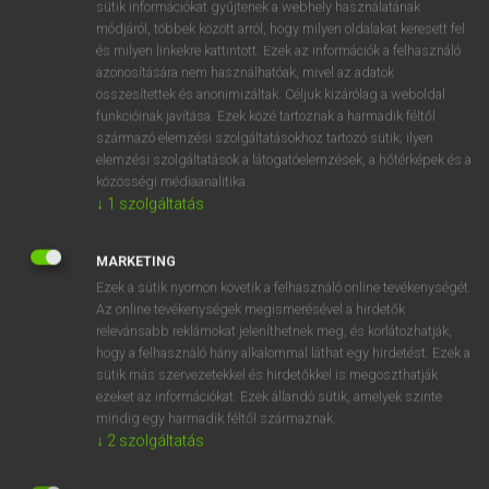
Magyar−holland szótár
sütik információkat gyűjtenek a webhely használatának
módjáról, többek között arról, hogy milyen oldalakat keresett fel
és milyen linkekre kattintott. Ezek az információk a felhasználó
azonosítására nem használhatóak, mivel az adatok
összesítettek és anonimizáltak. Céljuk kizárólag a weboldal
funkcióinak javítása. Ezek közé tartoznak a harmadik féltől
származó elemzési szolgáltatásokhoz tartozó sütik; ilyen
VAN ELŐFIZETÉSED?
elemzési szolgáltatások a látogatóelemzések, a hőtérképek és a
közösségi médiaanalitika.
Van előfizetésem a teljes szócikk megtekintéséhez.
↓
1
szolgáltatás
BELÉPÉS
MARKETING
Ezek a sütik nyomon követik a felhasználó online tevékenységét.
Az online tevékenységek megismerésével a hirdetők
relevánsabb reklámokat jeleníthetnek meg, és korlátozhatják,
hogy a felhasználó hány alkalommal láthat egy hirdetést. Ezek a
sütik más szervezetekkel és hirdetőkkel is megoszthatják
ezeket az információkat. Ezek állandó sütik, amelyek szinte
NINCS ELŐFIZETÉSED?
mindig egy harmadik féltől származnak.
Nincs regisztrációm és előfizetésem. A szótár 2 órás,
↓
2
szolgáltatás
díjmentes próbaverziójának elindításához regisztrálok és
belépek
.