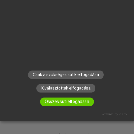
EGYÉNI FELHASZNÁLÓKNAK
TANULÓKNAK
OKTATÁSI INTÉZMÉNYEKNEK
VÁLLALATI MEGOLDÁSOK
SÚGÓ
RÓLUNK
ELÉRHETŐSÉG
SÜTI BEÁLLÍTÁSOK
Csak a szükséges sütik elfogadása
IRATKOZZ FEL HÍRLEVELÜNKRE!
Kiválasztottak elfogadása
Összes süti elfogadása
Powered by Klaro!