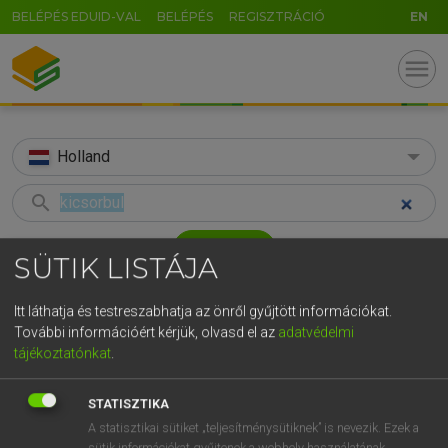
BELÉPÉS EDUID-VAL
BELÉPÉS
REGISZTRÁCIÓ
EN
menu
Holland
search
GR
KERESÉS
SÜTIK LISTÁJA
5
6
7
8
9
ö
ü
ó
TALÁLATOK
51 ms (1 db)
Itt láthatja és testreszabhatja az önről gyűjtött információkat.
r
t
z
u
i
o
p
ő
ú
További információért kérjük, olvasd el az
adatvédelmi
kicsorbul
tájékoztatónkat
.
g
h
j
k
l
é
á
ű
Ω
Magyar−holland szótár
v
b
n
m
,
.
-
AltGr
STATISZTIKA
HENRY KAMMER, BOSCHNÉ ABLONCZY EMŐKE
A statisztikai sütiket „teljesítménysütiknek” is nevezik. Ezek a
sütik információkat gyűjtenek a webhely használatának