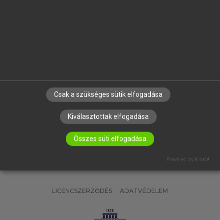
OKTATÁSI INTÉZMÉNYEKNEK
VÁLLALATI MEGOLDÁSOK
SÚGÓ
RÓLUNK
ELÉRHETŐSÉG
SÜTI BEÁLLÍTÁSOK
Csak a szükséges sütik elfogadása
IRATKOZZ FEL HÍRLEVELÜNKRE!
Kiválasztottak elfogadása
Összes süti elfogadása
Powered by Klaro!
LICENCSZERZŐDÉS
ADATVÉDELEM