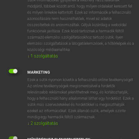
Magyar−holland szótár
módjáról, többek között arról, hogy milyen oldalakat keresett fel
és milyen linkekre kattintott. Ezek az információk a felhasználó
azonosítására nem használhatóak, mivel az adatok
összesítettek és anonimizáltak. Céljuk kizárólag a weboldal
funkcióinak javítása. Ezek közé tartoznak a harmadik féltől
származó elemzési szolgáltatásokhoz tartozó sütik; ilyen
elemzési szolgáltatások a látogatóelemzések, a hőtérképek és a
VAN ELŐFIZETÉSED?
közösségi médiaanalitika.
Van előfizetésem a teljes szócikk megtekintéséhez.
↓
1
szolgáltatás
BELÉPÉS
MARKETING
Ezek a sütik nyomon követik a felhasználó online tevékenységét.
Az online tevékenységek megismerésével a hirdetők
relevánsabb reklámokat jeleníthetnek meg, és korlátozhatják,
hogy a felhasználó hány alkalommal láthat egy hirdetést. Ezek a
sütik más szervezetekkel és hirdetőkkel is megoszthatják
ezeket az információkat. Ezek állandó sütik, amelyek szinte
NINCS ELŐFIZETÉSED?
mindig egy harmadik féltől származnak.
Nincs regisztrációm és előfizetésem. A szótár 2 órás,
↓
2
szolgáltatás
díjmentes próbaverziójának elindításához regisztrálok és
belépek
.