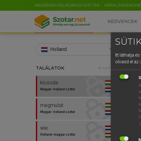
AKADÉMIAI HELYESÍRÁSI SZÓTÁR
HÍREK, ÉRDEKESS
KEDVENCEK
SÜTIK
search
Holland
Itt láthatja 
EN
olvasd el az
TALÁLATOK
HENR
46 ms (3 db)
0
Magy
S
kicsoda
A
Magyar−holland szótár
w
l
a
megmutat
t
Magyar−holland szótár
s
↓
wie
Van 
Holland−magyar szótár