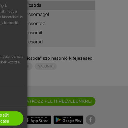
ához
kicsoda
ségek
ják, hogy a
kicsomagol
 hirdetőkkel is
egy harmadik
kicsontoz
kicsorbít
kicsorbul
nálatához, és a
„
kicsoda
” szó hasonló kifejezései:
öbbek között a
KI
VAJON KI
IRATKOZZ FEL HÍRLEVELÜNKRE!
 süti
adása