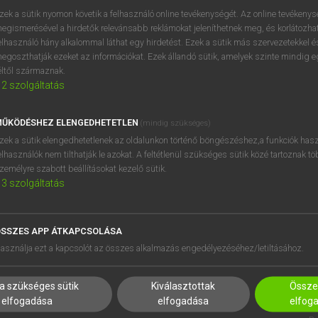
próbaverziójának elindítás
zek a sütik nyomon követik a felhasználó online tevékenységét. Az online tevékeny
BELÉPÉS
regisztrálok és
belépek
.
egismerésével a hirdetők relevánsabb reklámokat jeleníthetnek meg, és korlátozhat
elhasználó hány alkalommal láthat egy hirdetést. Ezek a sütik más szervezetekkel és
egoszthatják ezeket az információkat. Ezek állandó sütik, amelyek szinte mindig 
REGISZTRÁCIÓ
éltől származnak.
2
szolgáltatás
ŰKÖDÉSHEZ ELENGEDHETETLEN
(mindig szükséges)
zek a sütik elengedhetetlenek az oldalunkon történő böngészéshez,a funkciók hasz
elhasználók nem tilthatják le azokat. A feltétlenül szükséges sütik közé tartoznak t
zemélyre szabott beállításokat kezelő sütik.
3
szolgáltatás
SSZES APP ÁTKAPCSOLÁSA
HASZNÁLÓKNAK
SÚGÓ
asználja ezt a kapcsolót az összes alkalmazás engedélyezéséhez/letiltásához.
K
RÓLUNK
NTÉZMÉNYEKNEK
ELÉRHETŐSÉG
a szükséges sütik
Kiválasztottak
Összes
MEGOLDÁSOK
SÜTI BEÁLLÍTÁSOK
elfogadása
elfogadása
elfog