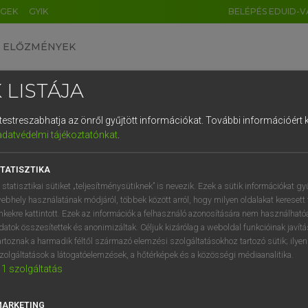
ÉGEK
GYIK
BELÉPÉS EDUID-V
ELŐZMÉNYEK
 LISTÁJA
és testreszabhatja az önről gyűjtött információkat.
További információért k
HU
DE
CN
FR
ES
IT
NL
RU
GR
adatvédelmi tájékoztatónkat
.
Y KAMMER, BOSCHNÉ ABLONCZY EMŐKE
1
2
3
4
5
6
7
8
9
ar−holland szótár
TATISZTIKA
q
w
e
r
t
z
u
i
 statisztikai sütiket „teljesítménysütiknek” is nevezik. Ezek a sütik információkat gy
ebhely használatának módjáról, többek között arról, hogy milyen oldalakat keresett 
a
s
d
f
g
h
j
k
l
é
inkekre kattintott. Ezek az információk a felhasználó azonosítására nem használható
datok összesítettek és anonimizáltak. Céljuk kizárólag a weboldal funkcióinak javít
í
y
x
c
v
b
n
m
,
.
artoznak a harmadik féltől származó elemzési szolgáltatásokhoz tartozó sütik; ilye
zolgáltatások a látogatóelemzések, a hőtérképek és a közösségi médiaanalitika.
VAN ELŐFIZETÉSED?
NINCS ELŐFIZETÉSED
1
szolgáltatás
előfizetésem a teljes szócikk
Nincs regisztrációm és előfiz
megtekintéséhez.
A szótár 2 órás, díjmente
MARKETING