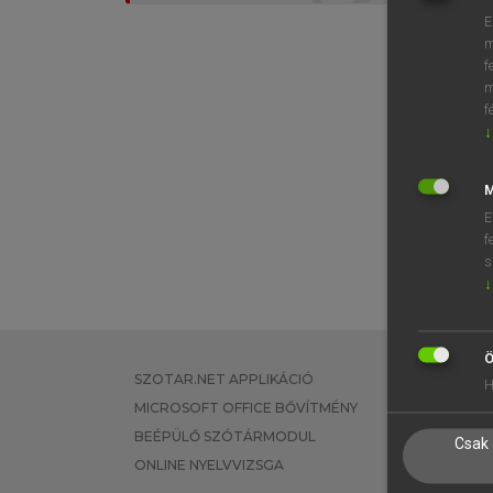
E
m
f
m
f
↓
M
E
f
s
↓
Ö
SZOTAR.NET APPLIKÁCIÓ
EGYÉNI FEL
H
MICROSOFT OFFICE BŐVÍTMÉNY
TANULÓKNA
BEÉPÜLŐ SZÓTÁRMODUL
OKTATÁSI I
Csak 
ONLINE NYELVVIZSGA
VÁLLALATI 