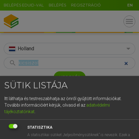
BELÉPÉS EDUID-VAL
BELÉPÉS
REGISZTRÁCIÓ
EN
menu
Holland
search
GR
KERESÉS
SÜTIK LISTÁJA
5
6
7
8
9
ö
ü
ó
TALÁLATOK
41 ms (1 db)
r
t
z
u
i
o
p
ő
ú
Itt láthatja és testreszabhatja az önről gyűjtött információkat.
kicsiszol
További információért kérjük, olvasd el az
adatvédelmi
g
h
j
k
l
é
á
ű
Ω
tájékoztatónkat
.
Magyar−holland szótár
v
b
n
m
,
.
-
AltGr
STATISZTIKA
HENRY KAMMER, BOSCHNÉ ABLONCZY EMŐKE
A statisztikai sütiket „teljesítménysütiknek” is nevezik. Ezek a