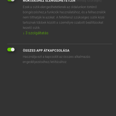
MŰKÖDÉSHEZ ELENGEDHETETLEN
(mindig szükséges)
Ezek a sütik elengedhetetlenek az oldalunkon történő
REGISZTRÁCIÓ
böngészéshez,a funkciók használatához, és a felhasználók
nem tilthatják le azokat. A feltétlenül szükséges sütik közé
tartoznak többek között a személyre szabott beállításokat
kezelő sütik.
↓
3
szolgáltatás
Henry Kammer, Boschné Ablonczy Emőke
MAGYAR−HOLLAND SZÓTÁR
ÖSSZES APP ÁTKAPCSOLÁSA
Kapcsolódó anyagok
Használja ezt a kapcsolót az összes alkalmazás
engedélyezéséhez/letiltásához.
kicsiny
kicsinyel
kicsinyell
kicsinyes
kicsinyeskedik
kicsinyesség