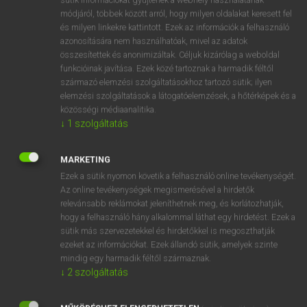
Magyar−holland szótár
arrow_forward_ios
módjáról, többek között arról, hogy milyen oldalakat keresett fel
és milyen linkekre kattintott. Ezek az információk a felhasználó
azonosítására nem használhatóak, mivel az adatok
összesítettek és anonimizáltak. Céljuk kizárólag a weboldal
funkcióinak javítása. Ezek közé tartoznak a harmadik féltől
származó elemzési szolgáltatásokhoz tartozó sütik; ilyen
elemzési szolgáltatások a látogatóelemzések, a hőtérképek és a
VAN ELŐFIZETÉSED?
közösségi médiaanalitika.
Van előfizetésem a teljes szócikk megtekintéséhez.
↓
1
szolgáltatás
BELÉPÉS
MARKETING
Ezek a sütik nyomon követik a felhasználó online tevékenységét.
Az online tevékenységek megismerésével a hirdetők
relevánsabb reklámokat jeleníthetnek meg, és korlátozhatják,
hogy a felhasználó hány alkalommal láthat egy hirdetést. Ezek a
sütik más szervezetekkel és hirdetőkkel is megoszthatják
ezeket az információkat. Ezek állandó sütik, amelyek szinte
NINCS ELŐFIZETÉSED?
mindig egy harmadik féltől származnak.
Nincs regisztrációm és előfizetésem. A szótár 2 órás,
↓
2
szolgáltatás
díjmentes próbaverziójának elindításához regisztrálok és
belépek
.