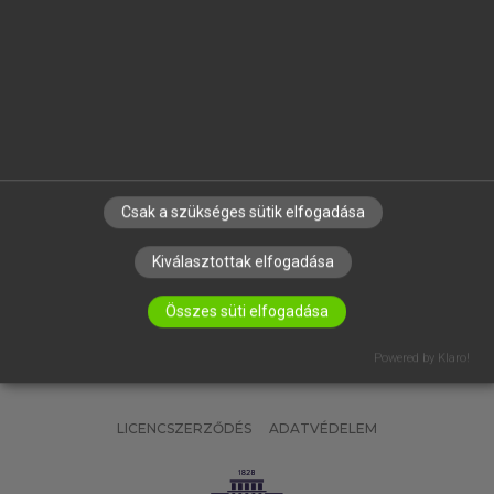
OKTATÁSI INTÉZMÉNYEKNEK
VÁLLALATI MEGOLDÁSOK
SÚGÓ
RÓLUNK
ELÉRHETŐSÉG
SÜTI BEÁLLÍTÁSOK
Csak a szükséges sütik elfogadása
IRATKOZZ FEL HÍRLEVELÜNKRE!
Kiválasztottak elfogadása
Összes süti elfogadása
Powered by Klaro!
LICENCSZERZŐDÉS
ADATVÉDELEM