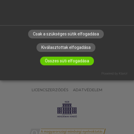
SÚGÓ
RÓLUNK
ELÉRHETŐSÉG
SÜTI BEÁLLÍTÁSOK
Csak a szükséges sütik elfogadása
IRATKOZZ FEL HÍRLEVELÜNKRE!
Kiválasztottak elfogadása
Összes süti elfogadása
Powered by Klaro!
LICENCSZERZŐDÉS
ADATVÉDELEM