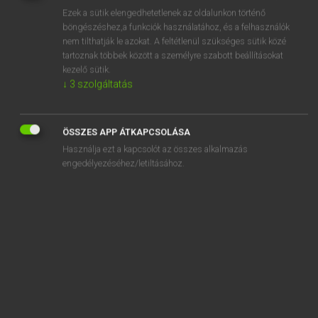
Ezek a sütik elengedhetetlenek az oldalunkon történő
REGISZTRÁCIÓ
böngészéshez,a funkciók használatához, és a felhasználók
nem tilthatják le azokat. A feltétlenül szükséges sütik közé
tartoznak többek között a személyre szabott beállításokat
kezelő sütik.
↓
3
szolgáltatás
Henry Kammer, Boschné Ablonczy Emőke
ÖSSZES APP ÁTKAPCSOLÁSA
MAGYAR−HOLLAND SZÓTÁR
Használja ezt a kapcsolót az összes alkalmazás
Kapcsolódó anyagok
engedélyezéséhez/letiltásához.
kicsike
kicsinosít
kicsiny
kicsinyel
kicsinyell
kicsinyes