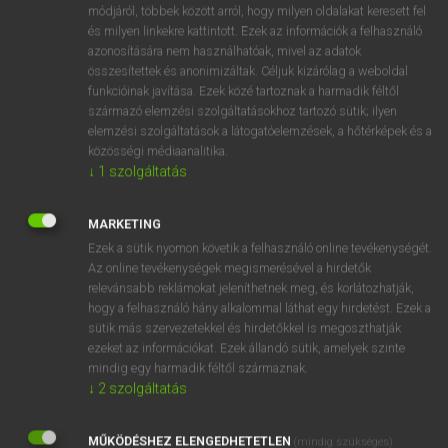
Magyar−holland szótár
módjáról, többek között arról, hogy milyen oldalakat keresett fel
és milyen linkekre kattintott. Ezek az információk a felhasználó
azonosítására nem használhatóak, mivel az adatok
összesítettek és anonimizáltak. Céljuk kizárólag a weboldal
funkcióinak javítása. Ezek közé tartoznak a harmadik féltől
származó elemzési szolgáltatásokhoz tartozó sütik; ilyen
elemzési szolgáltatások a látogatóelemzések, a hőtérképek és a
VAN ELŐFIZETÉSED?
közösségi médiaanalitika.
↓
1
szolgáltatás
Van előfizetésem a teljes szócikk megtekintéséhez.
BELÉPÉS
MARKETING
Ezek a sütik nyomon követik a felhasználó online tevékenységét.
Az online tevékenységek megismerésével a hirdetők
relevánsabb reklámokat jeleníthetnek meg, és korlátozhatják,
hogy a felhasználó hány alkalommal láthat egy hirdetést. Ezek a
sütik más szervezetekkel és hirdetőkkel is megoszthatják
ezeket az információkat. Ezek állandó sütik, amelyek szinte
NINCS ELŐFIZETÉSED?
mindig egy harmadik féltől származnak.
↓
2
szolgáltatás
Nincs regisztrációm és előfizetésem. A szótár 2 órás,
díjmentes próbaverziójának elindításához regisztrálok és
MŰKÖDÉSHEZ ELENGEDHETETLEN
belépek
.
(mindig szükséges)