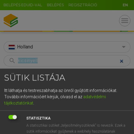
BELÉPÉS EDUID-VAL
BELÉPÉS
REGISZTRÁCIÓ
EN
menu
Holland
search
GR
KERESÉS
SÜTIK LISTÁJA
5
6
7
8
9
ö
ü
ó
TALÁLATOK
27 ms (1 db)
Itt láthatja és testreszabhatja az önről gyűjtött információkat.
r
t
z
u
i
o
p
ő
ú
További információért kérjük, olvasd el az
adatvédelmi
kicsinyell
tájékoztatónkat
.
g
h
j
k
l
é
á
ű
Ω
Magyar−holland szótár
v
b
n
m
,
.
-
AltGr
STATISZTIKA
A statisztikai sütiket „teljesítménysütiknek” is nevezik. Ezek a
HENRY KAMMER, BOSCHNÉ ABLONCZY EMŐKE
sütik információkat gyűjtenek a webhely használatának