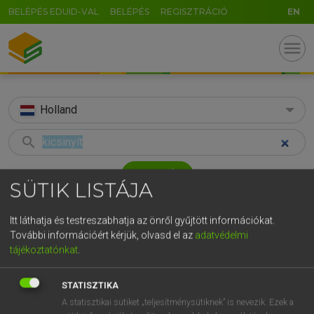
BELÉPÉS EDUID-VAL
BELÉPÉS
REGISZTRÁCIÓ
EN
menu
Holland
search
GR
KERESÉS
SÜTIK LISTÁJA
5
6
7
8
9
ö
ü
ó
TALÁLATOK
46 ms (2 db)
r
t
z
u
i
o
p
ő
ú
Itt láthatja és testreszabhatja az önről gyűjtött információkat.
További információért kérjük, olvasd el az
adatvédelmi
kicsinyít
verkleinen
g
h
j
k
l
é
á
ű
Ω
tájékoztatónkat
.
Magyar−holland szótár
Holland−magyar szótár
v
b
n
m
,
.
-
AltGr
STATISZTIKA
HENRY KAMMER, BOSCHNÉ ABLONCZY EMŐKE
A statisztikai sütiket „teljesítménysütiknek” is nevezik. Ezek a