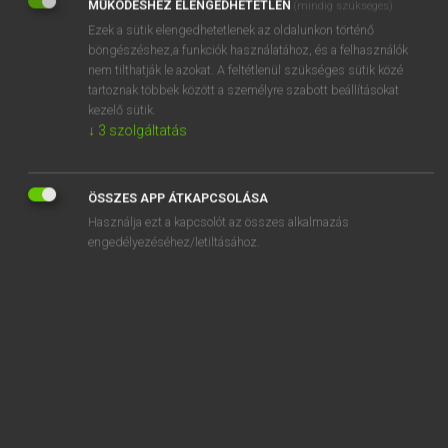
MŰKÖDÉSHEZ ELENGEDHETETLEN
(mindig szükséges)
Ezek a sütik elengedhetetlenek az oldalunkon történő
REGISZTRÁCIÓ
böngészéshez,a funkciók használatához, és a felhasználók
nem tilthatják le azokat. A feltétlenül szükséges sütik közé
tartoznak többek között a személyre szabott beállításokat
kezelő sütik.
↓
3
szolgáltatás
Henry Kammer, Boschné Ablonczy Emőke
MAGYAR−HOLLAND SZÓTÁR
ÖSSZES APP ÁTKAPCSOLÁSA
Kapcsolódó anyagok
Használja ezt a kapcsolót az összes alkalmazás
engedélyezéséhez/letiltásához.
kicsinyell
kicsinyes
kicsinyeskedik
kicsinyesség
kicsinyít
kicsinyítő