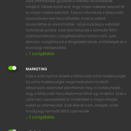
sütik információkat gyűjtenek a webhely használatának
Magyar−holland szótár
arrow_forward_ios
módjáról, többek között arról, hogy milyen oldalakat keresett fel
és milyen linkekre kattintott. Ezek az információk a felhasználó
azonosítására nem használhatóak, mivel az adatok
összesítettek és anonimizáltak. Céljuk kizárólag a weboldal
funkcióinak javítása. Ezek közé tartoznak a harmadik féltől
származó elemzési szolgáltatásokhoz tartozó sütik; ilyen
elemzési szolgáltatások a látogatóelemzések, a hőtérképek és a
VAN ELŐFIZETÉSED?
közösségi médiaanalitika.
Van előfizetésem a teljes szócikk megtekintéséhez.
↓
1
szolgáltatás
BELÉPÉS
MARKETING
Ezek a sütik nyomon követik a felhasználó online tevékenységét.
Az online tevékenységek megismerésével a hirdetők
relevánsabb reklámokat jeleníthetnek meg, és korlátozhatják,
hogy a felhasználó hány alkalommal láthat egy hirdetést. Ezek a
sütik más szervezetekkel és hirdetőkkel is megoszthatják
ezeket az információkat. Ezek állandó sütik, amelyek szinte
NINCS ELŐFIZETÉSED?
mindig egy harmadik féltől származnak.
Nincs regisztrációm és előfizetésem. A szótár 2 órás,
↓
2
szolgáltatás
díjmentes próbaverziójának elindításához regisztrálok és
belépek
.