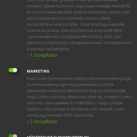
Magyar−holland szótár
módjáról, többek között arról, hogy milyen oldalakat keresett fel
és milyen linkekre kattintott. Ezek az információk a felhasználó
azonosítására nem használhatóak, mivel az adatok
összesítettek és anonimizáltak. Céljuk kizárólag a weboldal
funkcióinak javítása. Ezek közé tartoznak a harmadik féltől
származó elemzési szolgáltatásokhoz tartozó sütik; ilyen
elemzési szolgáltatások a látogatóelemzések, a hőtérképek és a
VAN ELŐFIZETÉSED?
közösségi médiaanalitika.
Van előfizetésem a teljes szócikk megtekintéséhez.
↓
1
szolgáltatás
BELÉPÉS
MARKETING
Ezek a sütik nyomon követik a felhasználó online tevékenységét.
Az online tevékenységek megismerésével a hirdetők
relevánsabb reklámokat jeleníthetnek meg, és korlátozhatják,
hogy a felhasználó hány alkalommal láthat egy hirdetést. Ezek a
sütik más szervezetekkel és hirdetőkkel is megoszthatják
ezeket az információkat. Ezek állandó sütik, amelyek szinte
NINCS ELŐFIZETÉSED?
mindig egy harmadik féltől származnak.
Nincs regisztrációm és előfizetésem. A szótár 2 órás,
↓
2
szolgáltatás
díjmentes próbaverziójának elindításához regisztrálok és
belépek
.