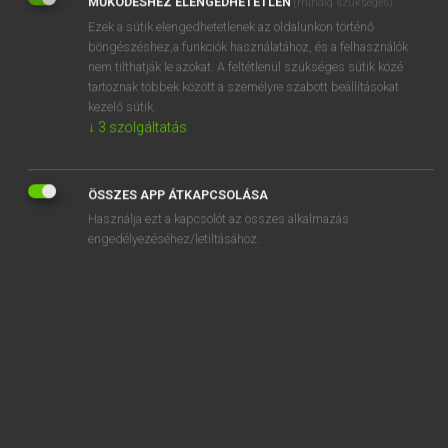
MŰKÖDÉSHEZ ELENGEDHETETLEN
(mindig szükséges)
Ezek a sütik elengedhetetlenek az oldalunkon történő
REGISZTRÁCIÓ
böngészéshez,a funkciók használatához, és a felhasználók
nem tilthatják le azokat. A feltétlenül szükséges sütik közé
tartoznak többek között a személyre szabott beállításokat
kezelő sütik.
↓
3
szolgáltatás
Henry Kammer, Boschné Ablonczy Emőke
MAGYAR−HOLLAND SZÓTÁR
ÖSSZES APP ÁTKAPCSOLÁSA
Kapcsolódó anyagok
Használja ezt a kapcsolót az összes alkalmazás
engedélyezéséhez/letiltásához.
kicsempéz
kicsepeg
kicsépel
kicserél
kicserélődik
kicserepesedik