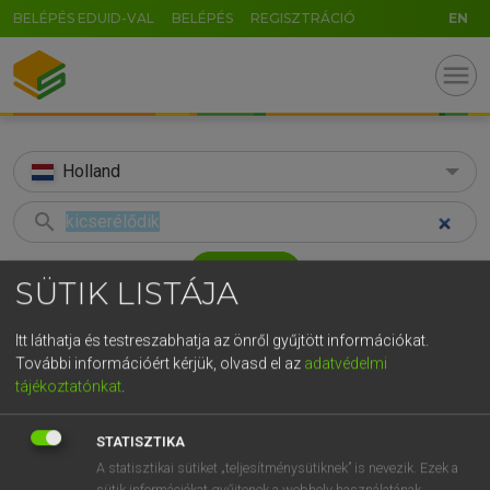
BELÉPÉS EDUID-VAL
BELÉPÉS
REGISZTRÁCIÓ
EN
menu
Holland
search
GR
KERESÉS
SÜTIK LISTÁJA
5
6
7
8
9
ö
ü
ó
TALÁLATOK
33 ms (1 db)
Itt láthatja és testreszabhatja az önről gyűjtött információkat.
r
t
z
u
i
o
p
ő
ú
További információért kérjük, olvasd el az
adatvédelmi
kicserélődik
tájékoztatónkat
.
g
h
j
k
l
é
á
ű
Ω
Magyar−holland szótár
v
b
n
m
,
.
-
AltGr
STATISZTIKA
HENRY KAMMER, BOSCHNÉ ABLONCZY EMŐKE
A statisztikai sütiket „teljesítménysütiknek” is nevezik. Ezek a
sütik információkat gyűjtenek a webhely használatának