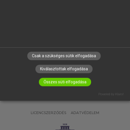
OKTATÁSI INTÉZMÉNYEKNEK
VÁLLALATI MEGOLDÁSOK
SÚGÓ
RÓLUNK
ELÉRHETŐSÉG
SÜTI BEÁLLÍTÁSOK
Csak a szükséges sütik elfogadása
IRATKOZZ FEL HÍRLEVELÜNKRE!
Kiválasztottak elfogadása
Összes süti elfogadása
Powered by Klaro!
LICENCSZERZŐDÉS
ADATVÉDELEM