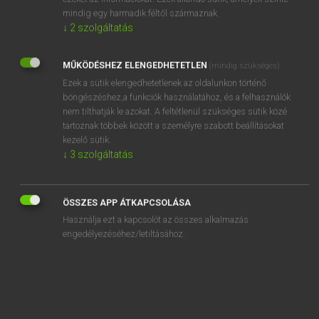
mindig egy harmadik féltől származnak.
REGISZTRÁCIÓ
↓
2
szolgáltatás
MŰKÖDÉSHEZ ELENGEDHETETLEN
(mindig szükséges)
Ezek a sütik elengedhetetlenek az oldalunkon történő
böngészéshez,a funkciók használatához, és a felhasználók
nem tilthatják le azokat. A feltétlenül szükséges sütik közé
Henry Kammer, Boschné Ablonczy Emőke
tartoznak többek között a személyre szabott beállításokat
MAGYAR−HOLLAND SZÓTÁR
kezelő sütik.
Kapcsolódó anyagok
↓
3
szolgáltatás
kicsempész
ÖSSZES APP ÁTKAPCSOLÁSA
kicsempéz
Használja ezt a kapcsolót az összes alkalmazás
kicsepeg
engedélyezéséhez/letiltásához.
kicsépel
kicserél
kicserélődik