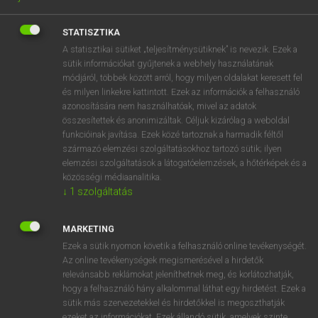
Magyar−holland szótár
arrow_forward_ios
STATISZTIKA
A statisztikai sütiket „teljesítménysütiknek” is nevezik. Ezek a
sütik információkat gyűjtenek a webhely használatának
módjáról, többek között arról, hogy milyen oldalakat keresett fel
és milyen linkekre kattintott. Ezek az információk a felhasználó
VAN ELŐFIZETÉSED?
azonosítására nem használhatóak, mivel az adatok
összesítettek és anonimizáltak. Céljuk kizárólag a weboldal
Van előfizetésem a teljes szócikk megtekintéséhez.
funkcióinak javítása. Ezek közé tartoznak a harmadik féltől
származó elemzési szolgáltatásokhoz tartozó sütik; ilyen
BELÉPÉS
elemzési szolgáltatások a látogatóelemzések, a hőtérképek és a
közösségi médiaanalitika.
↓
1
szolgáltatás
MARKETING
Ezek a sütik nyomon követik a felhasználó online tevékenységét.
NINCS ELŐFIZETÉSED?
Az online tevékenységek megismerésével a hirdetők
relevánsabb reklámokat jeleníthetnek meg, és korlátozhatják,
Nincs regisztrációm és előfizetésem. A szótár 2 órás,
hogy a felhasználó hány alkalommal láthat egy hirdetést. Ezek a
díjmentes próbaverziójának elindításához regisztrálok és
sütik más szervezetekkel és hirdetőkkel is megoszthatják
belépek
.
ezeket az információkat. Ezek állandó sütik, amelyek szinte