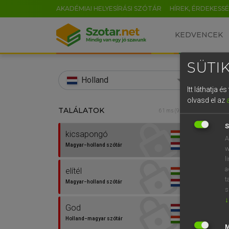
AKADÉMIAI HELYESÍRÁSI SZÓTÁR
HÍREK, ÉRDEKESS
KEDVENCEK
SÜTIK
search
Holland
Itt láthatja 
EN
olvasd el az
TALÁLATOK
HENR
61 ms (9 db)
0
Magy
S
kicsapongó
A
Magyar−holland szótár
w
l
a
elítél
t
Magyar−holland szótár
s
↓
God
Van 
Holland−magyar szótár