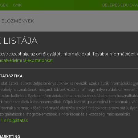
ÉGEK
GYIK
BELÉPÉS EDUID-V
ELŐZMÉNYEK
 LISTÁJA
és testreszabhatja az önről gyűjtött információkat.
További információért k
HU
DE
CN
FR
ES
IT
NL
RU
GR
adatvédelmi tájékoztatónkat
.
Y KAMMER, BOSCHNÉ ABLONCZY EMŐKE
1
2
3
4
5
6
7
8
9
ar−holland szótár
TATISZTIKA
q
w
e
r
t
z
u
i
 statisztikai sütiket „teljesítménysütiknek” is nevezik. Ezek a sütik információkat gy
ebhely használatának módjáról, többek között arról, hogy milyen oldalakat keresett 
a
s
d
f
g
h
j
k
l
é
inkekre kattintott. Ezek az információk a felhasználó azonosítására nem használható
datok összesítettek és anonimizáltak. Céljuk kizárólag a weboldal funkcióinak javít
í
y
x
c
v
b
n
m
,
.
artoznak a harmadik féltől származó elemzési szolgáltatásokhoz tartozó sütik; ilye
zolgáltatások a látogatóelemzések, a hőtérképek és a közösségi médiaanalitika.
VAN ELŐFIZETÉSED?
NINCS ELŐFIZETÉSED
1
szolgáltatás
előfizetésem a teljes szócikk
Nincs regisztrációm és előfiz
megtekintéséhez.
A szótár 2 órás, díjmente
MARKETING