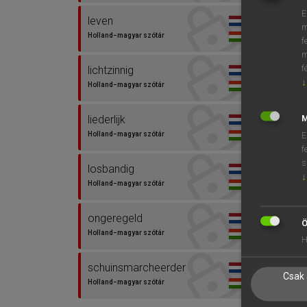
E
leven
m
Holland−magyar szótár
f
m
f
lichtzinnig
↓
Holland−magyar szótár
liederlijk
M
Holland−magyar szótár
E
f
s
losbandig
↓
Holland−magyar szótár
ongeregeld
Ö
Holland−magyar szótár
H
schuinsmarcheerder
Csak 
Holland−magyar szótár