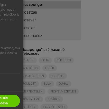
ához
kicsapongó
ségek
ják, hogy a
kicsattan
 hirdetőkkel is
egy harmadik
kicsavar
kicselez
kicsempész
nálatához, és a
„
kicsapongó
” szó hasonló
öbbek között a
kifejezései:
FESLETT
LÉHA
FÉKTELEN
SZABADOS
LEDÉR
ERKÖLCSTELEN
ZÜLLÖTT
ROMLOTT
BUJA
DUHAJ
MÉRTÉKTELEN
FEGYELMEZETLEN
 süti
KÖNNYELMŰ
ISZÁKOS
adása
PARÁZNA
LAZA ÉLETMÓD