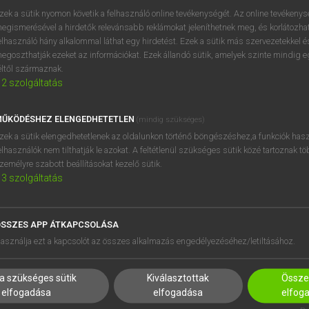
próbaverziójának elindítás
zek a sütik nyomon követik a felhasználó online tevékenységét. Az online tevékeny
BELÉPÉS
regisztrálok és
belépek
.
egismerésével a hirdetők relevánsabb reklámokat jeleníthetnek meg, és korlátozhat
elhasználó hány alkalommal láthat egy hirdetést. Ezek a sütik más szervezetekkel és
egoszthatják ezeket az információkat. Ezek állandó sütik, amelyek szinte mindig 
REGISZTRÁCIÓ
éltől származnak.
2
szolgáltatás
ŰKÖDÉSHEZ ELENGEDHETETLEN
(mindig szükséges)
zek a sütik elengedhetetlenek az oldalunkon történő böngészéshez,a funkciók hasz
elhasználók nem tilthatják le azokat. A feltétlenül szükséges sütik közé tartoznak t
zemélyre szabott beállításokat kezelő sütik.
3
szolgáltatás
SSZES APP ÁTKAPCSOLÁSA
asználja ezt a kapcsolót az összes alkalmazás engedélyezéséhez/letiltásához.
a szükséges sütik
Kiválasztottak
Összes
elfogadása
elfogadása
elfog