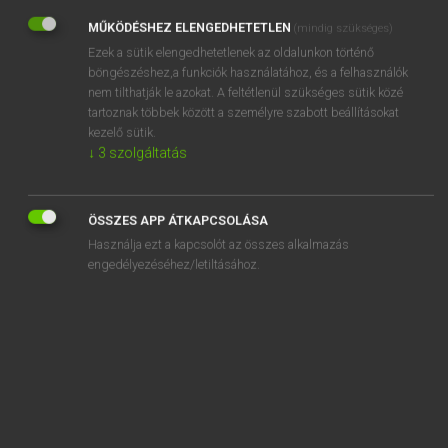
MŰKÖDÉSHEZ ELENGEDHETETLEN
(mindig szükséges)
REGISZTRÁCIÓ
Ezek a sütik elengedhetetlenek az oldalunkon történő
böngészéshez,a funkciók használatához, és a felhasználók
nem tilthatják le azokat. A feltétlenül szükséges sütik közé
tartoznak többek között a személyre szabott beállításokat
kezelő sütik.
↓
3
szolgáltatás
Henry Kammer, Boschné Ablonczy Emőke
MAGYAR−HOLLAND SZÓTÁR
Kapcsolódó anyagok
ÖSSZES APP ÁTKAPCSOLÁSA
Használja ezt a kapcsolót az összes alkalmazás
kicicomáz
engedélyezéséhez/letiltásához.
kicsal
kicsap
kicsapódik
kicsapongás
kicsapongó