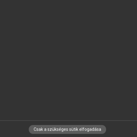
SZOTAR.NET APPLIKÁCIÓ
MICROSOFT OFFICE BŐVÍTMÉNY
BEÉPÜLŐ SZÓTÁRMODUL
ONLINE NYELVVIZSGA
EGYÉNI FELHASZNÁLÓKNAK
TANULÓKNAK
OKTATÁSI INTÉZMÉNYEKNEK
VÁLLALATI MEGOLDÁSOK
SÚGÓ
RÓLUNK
ELÉRHETŐSÉG
Csak a szükséges sütik elfogadása
SÜTI BEÁLLÍTÁSOK