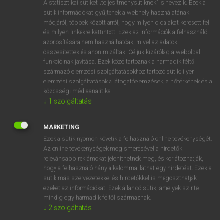
Magyar−holland szótár
arrow_forward_ios
A statisztikai sütiket „teljesítménysütiknek” is nevezik. Ezek a
sütik információkat gyűjtenek a webhely használatának
módjáról, többek között arról, hogy milyen oldalakat keresett fel
és milyen linkekre kattintott. Ezek az információk a felhasználó
azonosítására nem használhatóak, mivel az adatok
összesítettek és anonimizáltak. Céljuk kizárólag a weboldal
funkcióinak javítása. Ezek közé tartoznak a harmadik féltől
VAN ELŐFIZETÉSED?
származó elemzési szolgáltatásokhoz tartozó sütik; ilyen
elemzési szolgáltatások a látogatóelemzések, a hőtérképek és a
Van előfizetésem a teljes szócikk megtekintéséhez.
közösségi médiaanalitika.
↓
1
szolgáltatás
BELÉPÉS
MARKETING
Ezek a sütik nyomon követik a felhasználó online tevékenységét.
Az online tevékenységek megismerésével a hirdetők
relevánsabb reklámokat jeleníthetnek meg, és korlátozhatják,
hogy a felhasználó hány alkalommal láthat egy hirdetést. Ezek a
sütik más szervezetekkel és hirdetőkkel is megoszthatják
NINCS ELŐFIZETÉSED?
ezeket az információkat. Ezek állandó sütik, amelyek szinte
Nincs regisztrációm és előfizetésem. A szótár 2 órás,
mindig egy harmadik féltől származnak.
díjmentes próbaverziójának elindításához regisztrálok és
↓
2
szolgáltatás
belépek
.