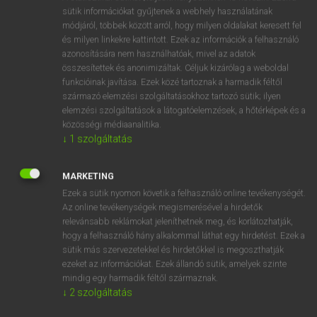
Magyar−holland szótár
arrow_forward_ios
sütik információkat gyűjtenek a webhely használatának
módjáról, többek között arról, hogy milyen oldalakat keresett fel
és milyen linkekre kattintott. Ezek az információk a felhasználó
azonosítására nem használhatóak, mivel az adatok
összesítettek és anonimizáltak. Céljuk kizárólag a weboldal
funkcióinak javítása. Ezek közé tartoznak a harmadik féltől
származó elemzési szolgáltatásokhoz tartozó sütik; ilyen
VAN ELŐFIZETÉSED?
elemzési szolgáltatások a látogatóelemzések, a hőtérképek és a
Van előfizetésem a teljes szócikk megtekintéséhez.
közösségi médiaanalitika.
↓
1
szolgáltatás
BELÉPÉS
MARKETING
Ezek a sütik nyomon követik a felhasználó online tevékenységét.
Az online tevékenységek megismerésével a hirdetők
relevánsabb reklámokat jeleníthetnek meg, és korlátozhatják,
hogy a felhasználó hány alkalommal láthat egy hirdetést. Ezek a
sütik más szervezetekkel és hirdetőkkel is megoszthatják
NINCS ELŐFIZETÉSED?
ezeket az információkat. Ezek állandó sütik, amelyek szinte
mindig egy harmadik féltől származnak.
Nincs regisztrációm és előfizetésem. A szótár 2 órás,
↓
2
szolgáltatás
díjmentes próbaverziójának elindításához regisztrálok és
belépek
.