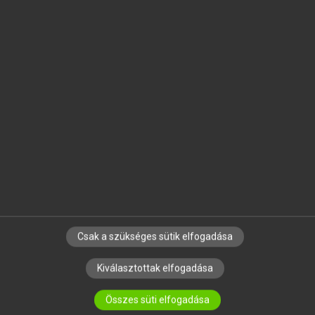
MICROSOFT OFFICE BŐVÍTMÉNY
BEÉPÜLŐ SZÓTÁRMODUL
ONLINE NYELVVIZSGA
EGYÉNI FELHASZNÁLÓKNAK
TANULÓKNAK
OKTATÁSI INTÉZMÉNYEKNEK
VÁLLALATI MEGOLDÁSOK
SÚGÓ
RÓLUNK
ELÉRHETŐSÉG
SÜTI BEÁLLÍTÁSOK
Csak a szükséges sütik elfogadása
Kiválasztottak elfogadása
IRATKOZZ FEL HÍRLEVELÜNKRE!
Összes süti elfogadása