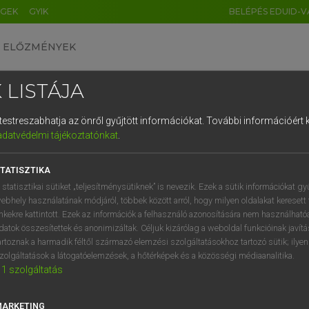
ÉGEK
GYIK
BELÉPÉS EDUID-V
ELŐZMÉNYEK
 LISTÁJA
és testreszabhatja az önről gyűjtött információkat.
További információért k
HU
DE
CN
FR
ES
IT
NL
RU
GR
adatvédelmi tájékoztatónkat
.
Y KAMMER, BOSCHNÉ ABLONCZY EMŐKE
1
2
3
4
5
6
7
8
9
ar−holland szótár
TATISZTIKA
q
w
e
r
t
z
u
i
 statisztikai sütiket „teljesítménysütiknek” is nevezik. Ezek a sütik információkat gy
ebhely használatának módjáról, többek között arról, hogy milyen oldalakat keresett 
a
s
d
f
g
h
j
k
l
é
inkekre kattintott. Ezek az információk a felhasználó azonosítására nem használható
datok összesítettek és anonimizáltak. Céljuk kizárólag a weboldal funkcióinak javít
í
y
x
c
v
b
n
m
,
.
artoznak a harmadik féltől származó elemzési szolgáltatásokhoz tartozó sütik; ilye
zolgáltatások a látogatóelemzések, a hőtérképek és a közösségi médiaanalitika.
VAN ELŐFIZETÉSED?
NINCS ELŐFIZETÉSED
1
szolgáltatás
előfizetésem a teljes szócikk
Nincs regisztrációm és előfiz
megtekintéséhez.
A szótár 2 órás, díjmente
MARKETING