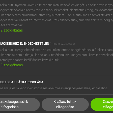
próbaverziójának elindítás
zek a sütik nyomon követik a felhasználó online tevékenységét. Az online tevékeny
BELÉPÉS
regisztrálok és
belépek
.
egismerésével a hirdetők relevánsabb reklámokat jeleníthetnek meg, és korlátozhat
elhasználó hány alkalommal láthat egy hirdetést. Ezek a sütik más szervezetekkel és
egoszthatják ezeket az információkat. Ezek állandó sütik, amelyek szinte mindig 
REGISZTRÁCIÓ
éltől származnak.
2
szolgáltatás
ŰKÖDÉSHEZ ELENGEDHETETLEN
(mindig szükséges)
zek a sütik elengedhetetlenek az oldalunkon történő böngészéshez,a funkciók hasz
elhasználók nem tilthatják le azokat. A feltétlenül szükséges sütik közé tartoznak t
zemélyre szabott beállításokat kezelő sütik.
3
szolgáltatás
SSZES APP ÁTKAPCSOLÁSA
HASZNÁLÓKNAK
SÚGÓ
asználja ezt a kapcsolót az összes alkalmazás engedélyezéséhez/letiltásához.
K
RÓLUNK
NTÉZMÉNYEKNEK
ELÉRHETŐSÉG
a szükséges sütik
Kiválasztottak
Összes
MEGOLDÁSOK
SÜTI BEÁLLÍTÁSOK
elfogadása
elfogadása
elfog