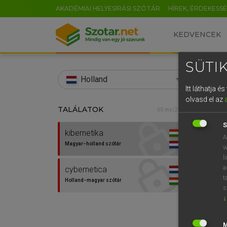
AKADÉMIAI HELYESÍRÁSI SZÓTÁR
HÍREK, ÉRDEKESS
KEDVENCEK
SÜTIK
search
Holland
Itt láthatja 
EN
olvasd el az
TALÁLATOK
HENR
65 ms (2 db)
0
Magy
S
kibernetika
A
Magyar−holland szótár
w
l
a
cybernetica
t
Holland−magyar szótár
s
↓
Van 