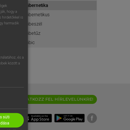
ához
kibernetika
ségek
ják, hogy a
kibernetikus
 hirdetőkkel is
egy harmadik
kibeszél
kibetűz
kibic
nálatához, és a
öbbek között a
IRATKOZZ FEL HÍRLEVELÜNKRE!
 süti
adása