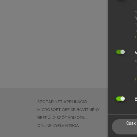
E
m
f
m
f
↓
M
E
f
s
↓
Ö
SZOTAR.NET APPLIKÁCIÓ
EGYÉNI FEL
H
MICROSOFT OFFICE BŐVÍTMÉNY
TANULÓKNA
BEÉPÜLŐ SZÓTÁRMODUL
OKTATÁSI I
Csak 
ONLINE NYELVVIZSGA
VÁLLALATI 