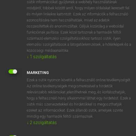
Magyar−holland szótár
arrow_forward_ios
sütik információkat gyűjtenek a webhely használatának
módjáról, többek között arról, hogy milyen oldalakat keresett fel
és milyen linkekre kattintott. Ezek az információk a felhasználó
azonosítására nem használhatóak, mivel az adatok
összesítettek és anonimizáltak. Céljuk kizárólag a weboldal
funkcióinak javítása. Ezek közé tartoznak a harmadik féltől
származó elemzési szolgáltatásokhoz tartozó sütik; ilyen
VAN ELŐFIZETÉSED?
elemzési szolgáltatások a látogatóelemzések, a hőtérképek és a
közösségi médiaanalitika.
Van előfizetésem a teljes szócikk megtekintéséhez.
↓
1
szolgáltatás
BELÉPÉS
MARKETING
Ezek a sütik nyomon követik a felhasználó online tevékenységét.
Az online tevékenységek megismerésével a hirdetők
relevánsabb reklámokat jeleníthetnek meg, és korlátozhatják,
hogy a felhasználó hány alkalommal láthat egy hirdetést. Ezek a
sütik más szervezetekkel és hirdetőkkel is megoszthatják
ezeket az információkat. Ezek állandó sütik, amelyek szinte
NINCS ELŐFIZETÉSED?
mindig egy harmadik féltől származnak.
Nincs regisztrációm és előfizetésem. A szótár 2 órás,
↓
2
szolgáltatás
díjmentes próbaverziójának elindításához regisztrálok és
belépek
.