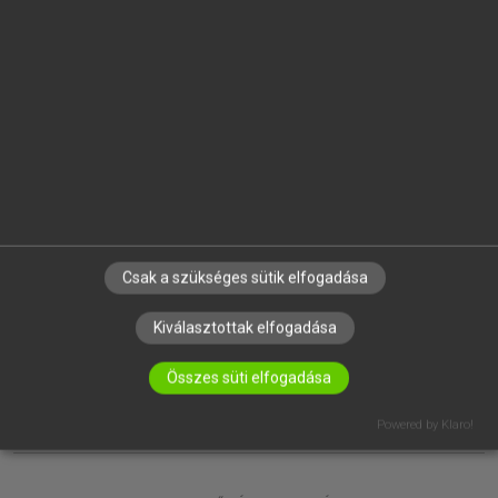
EGYÉNI FELHASZNÁLÓKNAK
TANULÓKNAK
OKTATÁSI INTÉZMÉNYEKNEK
VÁLLALATI MEGOLDÁSOK
SÚGÓ
RÓLUNK
ELÉRHETŐSÉG
SÜTI BEÁLLÍTÁSOK
Csak a szükséges sütik elfogadása
IRATKOZZ FEL HÍRLEVELÜNKRE!
Kiválasztottak elfogadása
Összes süti elfogadása
Powered by Klaro!