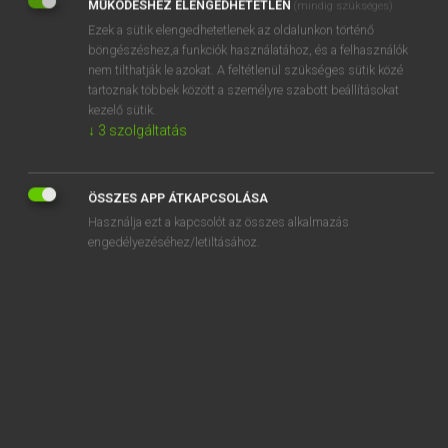
MŰKÖDÉSHEZ ELENGEDHETETLEN
(mindig szükséges)
Ezek a sütik elengedhetetlenek az oldalunkon történő
REGISZTRÁCIÓ
böngészéshez,a funkciók használatához, és a felhasználók
nem tilthatják le azokat. A feltétlenül szükséges sütik közé
tartoznak többek között a személyre szabott beállításokat
kezelő sütik.
↓
3
szolgáltatás
Henry Kammer, Boschné Ablonczy Emőke
MAGYAR−HOLLAND SZÓTÁR
ÖSSZES APP ÁTKAPCSOLÁSA
Kapcsolódó anyagok
Használja ezt a kapcsolót az összes alkalmazás
engedélyezéséhez/letiltásához.
kibontakozik
kiborít
kiborul
kiböjtöl
kibök
kibővít