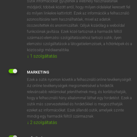
sütik információkat gyűjtenek a webhely használatának
Magyar−holland szótár
arrow_forward_ios
módjáról, többek között arról, hogy milyen oldalakat keresett fel
és milyen linkekre kattintott. Ezek az információk a felhasználó
azonosítására nem használhatóak, mivel az adatok
összesítettek és anonimizáltak. Céljuk kizárólag a weboldal
funkcióinak javítása. Ezek közé tartoznak a harmadik féltől
származó elemzési szolgáltatásokhoz tartozó sütik; ilyen
elemzési szolgáltatások a látogatóelemzések, a hőtérképek és a
VAN ELŐFIZETÉSED?
közösségi médiaanalitika.
Van előfizetésem a teljes szócikk megtekintéséhez.
↓
1
szolgáltatás
BELÉPÉS
MARKETING
Ezek a sütik nyomon követik a felhasználó online tevékenységét.
Az online tevékenységek megismerésével a hirdetők
relevánsabb reklámokat jeleníthetnek meg, és korlátozhatják,
hogy a felhasználó hány alkalommal láthat egy hirdetést. Ezek a
sütik más szervezetekkel és hirdetőkkel is megoszthatják
ezeket az információkat. Ezek állandó sütik, amelyek szinte
NINCS ELŐFIZETÉSED?
mindig egy harmadik féltől származnak.
Nincs regisztrációm és előfizetésem. A szótár 2 órás,
↓
2
szolgáltatás
díjmentes próbaverziójának elindításához regisztrálok és
belépek
.