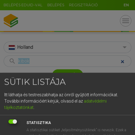
BELÉPÉS EDUID-VAL
BELÉPÉS
REGISZTRÁCIÓ
EN
menu
Holland
search
GR
KERESÉS
SÜTIK LISTÁJA
5
6
7
8
9
ö
ü
ó
TALÁLATOK
61 ms (2 db)
r
t
z
u
i
o
p
ő
ú
Itt láthatja és testreszabhatja az önről gyűjtött információkat.
További információért kérjük, olvasd el az
adatvédelmi
kibök
prikken
g
h
j
k
l
é
á
ű
Ω
tájékoztatónkat
.
Magyar−holland szótár
Holland−magyar szótár
v
b
n
m
,
.
-
AltGr
STATISZTIKA
HENRY KAMMER, BOSCHNÉ ABLONCZY EMŐKE
A statisztikai sütiket „teljesítménysütiknek” is nevezik. Ezek a