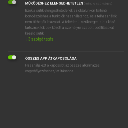
MŰKÖDÉSHEZ ELENGEDHETETLEN
(mindig szükséges)
Ezek a sütik elengedhetetlenek az oldalunkon történő
REGISZTRÁCIÓ
böngészéshez,a funkciók használatához, és a felhasználók
nem tilthatják le azokat. A feltétlenül szükséges sütik közé
tartoznak többek között a személyre szabott beállításokat
kezelő sütik.
↓
3
szolgáltatás
Henry Kammer, Boschné Ablonczy Emőke
MAGYAR−HOLLAND SZÓTÁR
ÖSSZES APP ÁTKAPCSOLÁSA
Kapcsolódó anyagok
Használja ezt a kapcsolót az összes alkalmazás
engedélyezéséhez/letiltásához.
kibicsaklik
kibillen
kibillent
kibír
kibírhatatlan
kibírható