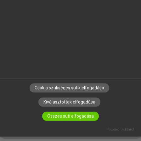
EGYÉNI FELHASZNÁLÓKNAK
TANULÓKNAK
OKTATÁSI INTÉZMÉNYEKNEK
VÁLLALATI MEGOLDÁSOK
SÚGÓ
RÓLUNK
ELÉRHETŐSÉG
SÜTI BEÁLLÍTÁSOK
Csak a szükséges sütik elfogadása
Kiválasztottak elfogadása
IRATKOZZ FEL HÍRLEVELÜNKRE!
Összes süti elfogadása
Powered by Klaro!