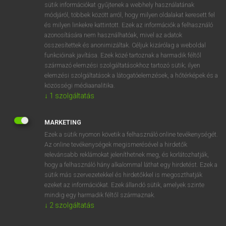
Magyar−holland szótár
arrow_forward_ios
sütik információkat gyűjtenek a webhely használatának
módjáról, többek között arról, hogy milyen oldalakat keresett fel
és milyen linkekre kattintott. Ezek az információk a felhasználó
azonosítására nem használhatóak, mivel az adatok
összesítettek és anonimizáltak. Céljuk kizárólag a weboldal
funkcióinak javítása. Ezek közé tartoznak a harmadik féltől
származó elemzési szolgáltatásokhoz tartozó sütik; ilyen
VAN ELŐFIZETÉSED?
elemzési szolgáltatások a látogatóelemzések, a hőtérképek és a
közösségi médiaanalitika.
Van előfizetésem a teljes szócikk megtekintéséhez.
↓
1
szolgáltatás
BELÉPÉS
MARKETING
Ezek a sütik nyomon követik a felhasználó online tevékenységét.
Az online tevékenységek megismerésével a hirdetők
relevánsabb reklámokat jeleníthetnek meg, és korlátozhatják,
hogy a felhasználó hány alkalommal láthat egy hirdetést. Ezek a
sütik más szervezetekkel és hirdetőkkel is megoszthatják
NINCS ELŐFIZETÉSED?
ezeket az információkat. Ezek állandó sütik, amelyek szinte
mindig egy harmadik féltől származnak.
Nincs regisztrációm és előfizetésem. A szótár 2 órás,
↓
2
szolgáltatás
díjmentes próbaverziójának elindításához regisztrálok és
belépek
.