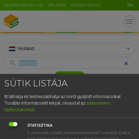
BELÉPÉS EDUID-VAL
BELÉPÉS
REGISZTRÁCIÓ
EN
menu
Holland
search
GR
KERESÉS
SÜTIK LISTÁJA
5
6
7
8
9
ö
ü
ó
TALÁLATOK
44 ms (1 db)
Itt láthatja és testreszabhatja az önről gyűjtött információkat.
r
t
z
u
i
o
p
ő
ú
További információért kérjük, olvasd el az
adatvédelmi
kiapaszt
tájékoztatónkat
.
g
h
j
k
l
é
á
ű
Ω
Magyar−holland szótár
v
b
n
m
,
.
-
AltGr
STATISZTIKA
HENRY KAMMER, BOSCHNÉ ABLONCZY EMŐKE
A statisztikai sütiket „teljesítménysütiknek” is nevezik. Ezek a
sütik információkat gyűjtenek a webhely használatának