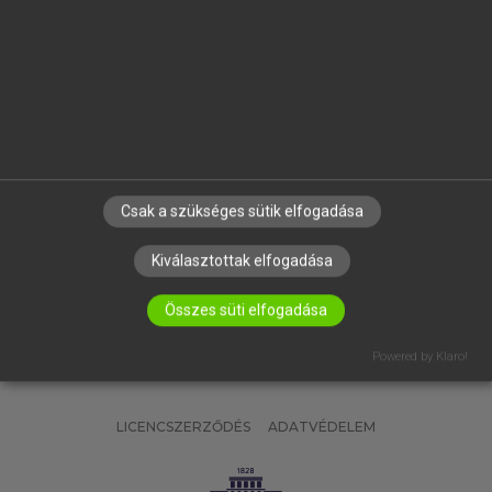
OKTATÁSI INTÉZMÉNYEKNEK
VÁLLALATI MEGOLDÁSOK
SÚGÓ
RÓLUNK
ELÉRHETŐSÉG
SÜTI BEÁLLÍTÁSOK
Csak a szükséges sütik elfogadása
IRATKOZZ FEL HÍRLEVELÜNKRE!
Kiválasztottak elfogadása
Összes süti elfogadása
Powered by Klaro!
LICENCSZERZŐDÉS
ADATVÉDELEM