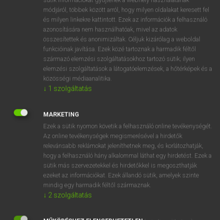
Magyar−holland szótár
módjáról, többek között arról, hogy milyen oldalakat keresett fel
és milyen linkekre kattintott. Ezek az információk a felhasználó
azonosítására nem használhatóak, mivel az adatok
összesítettek és anonimizáltak. Céljuk kizárólag a weboldal
funkcióinak javítása. Ezek közé tartoznak a harmadik féltől
származó elemzési szolgáltatásokhoz tartozó sütik; ilyen
elemzési szolgáltatások a látogatóelemzések, a hőtérképek és a
VAN ELŐFIZETÉSED?
közösségi médiaanalitika.
Van előfizetésem a teljes szócikk megtekintéséhez.
↓
1
szolgáltatás
BELÉPÉS
MARKETING
Ezek a sütik nyomon követik a felhasználó online tevékenységét.
Az online tevékenységek megismerésével a hirdetők
relevánsabb reklámokat jeleníthetnek meg, és korlátozhatják,
hogy a felhasználó hány alkalommal láthat egy hirdetést. Ezek a
sütik más szervezetekkel és hirdetőkkel is megoszthatják
ezeket az információkat. Ezek állandó sütik, amelyek szinte
NINCS ELŐFIZETÉSED?
mindig egy harmadik féltől származnak.
Nincs regisztrációm és előfizetésem. A szótár 2 órás,
↓
2
szolgáltatás
díjmentes próbaverziójának elindításához regisztrálok és
belépek
.