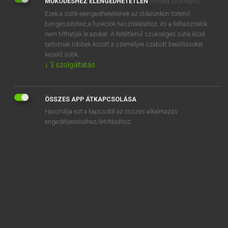
MŰKÖDÉSHEZ ELENGEDHETETLEN
(mindig szükséges)
Ezek a sütik elengedhetetlenek az oldalunkon történő
REGISZTRÁCIÓ
böngészéshez,a funkciók használatához, és a felhasználók
nem tilthatják le azokat. A feltétlenül szükséges sütik közé
tartoznak többek között a személyre szabott beállításokat
kezelő sütik.
↓
3
szolgáltatás
Henry Kammer, Boschné Ablonczy Emőke
MAGYAR−HOLLAND SZÓTÁR
ÖSSZES APP ÁTKAPCSOLÁSA
Kapcsolódó anyagok
Használja ezt a kapcsolót az összes alkalmazás
engedélyezéséhez/letiltásához.
kiáltvány
kialudt
kiapad
kiapadhatatlan
kiapaszt
kiárad