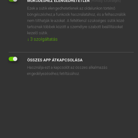
MŰKÖDÉSHEZ ELENGEDHETETLEN
(mindig szükséges)
Ezek a sütik elengedhetetlenek az oldalunkon történő
REGISZTRÁCIÓ
böngészéshez,a funkciók használatához, és a felhasználók
nem tilthatják le azokat. A feltétlenül szükséges sütik közé
tartoznak többek között a személyre szabott beállításokat
kezelő sütik.
↓
3
szolgáltatás
Henry Kammer, Boschné Ablonczy Emőke
MAGYAR−HOLLAND SZÓTÁR
ÖSSZES APP ÁTKAPCSOLÁSA
Kapcsolódó anyagok
Használja ezt a kapcsolót az összes alkalmazás
engedélyezéséhez/letiltásához.
kiáltó
kiáltoz
kiáltozás
kiáltvány
kialudt
kiapad