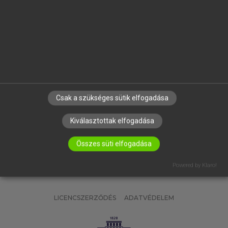
OKTATÁSI INTÉZMÉNYEKNEK
VÁLLALATI MEGOLDÁSOK
SÚGÓ
RÓLUNK
ELÉRHETŐSÉG
SÜTI BEÁLLÍTÁSOK
Csak a szükséges sütik elfogadása
IRATKOZZ FEL HÍRLEVELÜNKRE!
Kiválasztottak elfogadása
Összes süti elfogadása
Powered by Klaro!
LICENCSZERZŐDÉS
ADATVÉDELEM