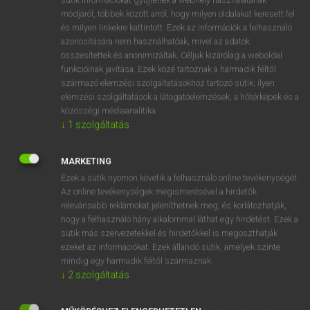
Magyar−holland szótár
arrow_forward_ios
módjáról, többek között arról, hogy milyen oldalakat keresett fel
és milyen linkekre kattintott. Ezek az információk a felhasználó
azonosítására nem használhatóak, mivel az adatok
összesítettek és anonimizáltak. Céljuk kizárólag a weboldal
funkcióinak javítása. Ezek közé tartoznak a harmadik féltől
származó elemzési szolgáltatásokhoz tartozó sütik; ilyen
elemzési szolgáltatások a látogatóelemzések, a hőtérképek és a
VAN ELŐFIZETÉSED?
közösségi médiaanalitika.
Van előfizetésem a teljes szócikk megtekintéséhez.
↓
1
szolgáltatás
BELÉPÉS
MARKETING
Ezek a sütik nyomon követik a felhasználó online tevékenységét.
Az online tevékenységek megismerésével a hirdetők
relevánsabb reklámokat jeleníthetnek meg, és korlátozhatják,
hogy a felhasználó hány alkalommal láthat egy hirdetést. Ezek a
sütik más szervezetekkel és hirdetőkkel is megoszthatják
ezeket az információkat. Ezek állandó sütik, amelyek szinte
NINCS ELŐFIZETÉSED?
mindig egy harmadik féltől származnak.
Nincs regisztrációm és előfizetésem. A szótár 2 órás,
↓
2
szolgáltatás
díjmentes próbaverziójának elindításához regisztrálok és
belépek
.