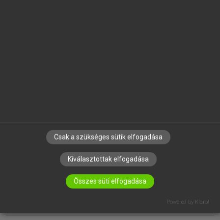
EGYÉNI FELHASZNÁLÓKNAK
TANULÓKNAK
OKTATÁSI INTÉZMÉNYEKNEK
VÁLLALATI MEGOLDÁSOK
SÚGÓ
RÓLUNK
ELÉRHETŐSÉG
SÜTI BEÁLLÍTÁSOK
Csak a szükséges sütik elfogadása
Kiválasztottak elfogadása
IRATKOZZ FEL HÍRLEVELÜNKRE!
Összes süti elfogadása
Powered by Klaro!