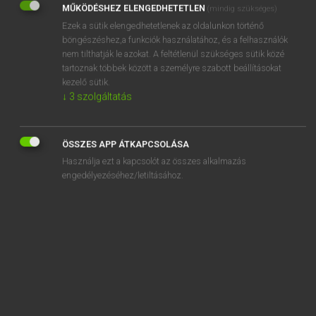
MŰKÖDÉSHEZ ELENGEDHETETLEN
(mindig szükséges)
Ezek a sütik elengedhetetlenek az oldalunkon történő
REGISZTRÁCIÓ
böngészéshez,a funkciók használatához, és a felhasználók
nem tilthatják le azokat. A feltétlenül szükséges sütik közé
tartoznak többek között a személyre szabott beállításokat
kezelő sütik.
↓
3
szolgáltatás
Henry Kammer, Boschné Ablonczy Emőke
MAGYAR−HOLLAND SZÓTÁR
ÖSSZES APP ÁTKAPCSOLÁSA
Kapcsolódó anyagok
Használja ezt a kapcsolót az összes alkalmazás
engedélyezéséhez/letiltásához.
kiadvány
kiagyal
kiajánlás
kiakaszt
kiaknáz
kiaknázatlan