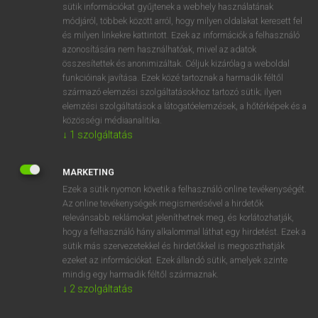
Magyar−holland szótár
sütik információkat gyűjtenek a webhely használatának
módjáról, többek között arról, hogy milyen oldalakat keresett fel
és milyen linkekre kattintott. Ezek az információk a felhasználó
azonosítására nem használhatóak, mivel az adatok
összesítettek és anonimizáltak. Céljuk kizárólag a weboldal
funkcióinak javítása. Ezek közé tartoznak a harmadik féltől
származó elemzési szolgáltatásokhoz tartozó sütik; ilyen
VAN ELŐFIZETÉSED?
elemzési szolgáltatások a látogatóelemzések, a hőtérképek és a
közösségi médiaanalitika.
Van előfizetésem a teljes szócikk megtekintéséhez.
↓
1
szolgáltatás
BELÉPÉS
MARKETING
Ezek a sütik nyomon követik a felhasználó online tevékenységét.
Az online tevékenységek megismerésével a hirdetők
relevánsabb reklámokat jeleníthetnek meg, és korlátozhatják,
hogy a felhasználó hány alkalommal láthat egy hirdetést. Ezek a
sütik más szervezetekkel és hirdetőkkel is megoszthatják
NINCS ELŐFIZETÉSED?
ezeket az információkat. Ezek állandó sütik, amelyek szinte
mindig egy harmadik féltől származnak.
Nincs regisztrációm és előfizetésem. A szótár 2 órás,
↓
2
szolgáltatás
díjmentes próbaverziójának elindításához regisztrálok és
belépek
.