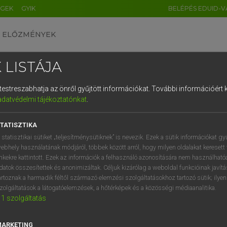
ÉGEK
GYIK
BELÉPÉS EDUID-V
ELŐZMÉNYEK
 LISTÁJA
és testreszabhatja az önről gyűjtött információkat.
További információért k
HU
DE
CN
FR
ES
IT
NL
RU
GR
adatvédelmi tájékoztatónkat
.
Y KAMMER, BOSCHNÉ ABLONCZY EMŐKE
1
2
3
4
5
6
7
8
9
ar−holland szótár
TATISZTIKA
q
w
e
r
t
z
u
i
 statisztikai sütiket „teljesítménysütiknek” is nevezik. Ezek a sütik információkat gy
ebhely használatának módjáról, többek között arról, hogy milyen oldalakat keresett 
a
s
d
f
g
h
j
k
l
é
inkekre kattintott. Ezek az információk a felhasználó azonosítására nem használható
datok összesítettek és anonimizáltak. Céljuk kizárólag a weboldal funkcióinak javít
í
y
x
c
v
b
n
m
,
.
artoznak a harmadik féltől származó elemzési szolgáltatásokhoz tartozó sütik; ilye
zolgáltatások a látogatóelemzések, a hőtérképek és a közösségi médiaanalitika.
VAN ELŐFIZETÉSED?
NINCS ELŐFIZETÉSED
1
szolgáltatás
előfizetésem a teljes szócikk
Nincs regisztrációm és előfiz
megtekintéséhez.
A szótár 2 órás, díjmente
MARKETING