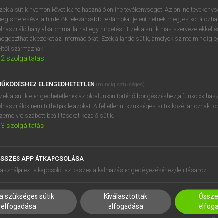
próbaverziójának elindítás
zek a sütik nyomon követik a felhasználó online tevékenységét. Az online tevékeny
BELÉPÉS
regisztrálok és
belépek
.
egismerésével a hirdetők relevánsabb reklámokat jeleníthetnek meg, és korlátozhat
elhasználó hány alkalommal láthat egy hirdetést. Ezek a sütik más szervezetekkel és
egoszthatják ezeket az információkat. Ezek állandó sütik, amelyek szinte mindig 
REGISZTRÁCIÓ
éltől származnak.
2
szolgáltatás
ŰKÖDÉSHEZ ELENGEDHETETLEN
(mindig szükséges)
zek a sütik elengedhetetlenek az oldalunkon történő böngészéshez,a funkciók hasz
elhasználók nem tilthatják le azokat. A feltétlenül szükséges sütik közé tartoznak t
zemélyre szabott beállításokat kezelő sütik.
3
szolgáltatás
SSZES APP ÁTKAPCSOLÁSA
HASZNÁLÓKNAK
SÚGÓ
asználja ezt a kapcsolót az összes alkalmazás engedélyezéséhez/letiltásához.
K
RÓLUNK
NTÉZMÉNYEKNEK
ELÉRHETŐSÉG
a szükséges sütik
Kiválasztottak
Összes
MEGOLDÁSOK
SÜTI BEÁLLÍTÁSOK
elfogadása
elfogadása
elfog