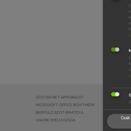
E
m
f
m
f
↓
M
E
f
s
↓
Ö
SZOTAR.NET APPLIKÁCIÓ
EGYÉNI FEL
H
MICROSOFT OFFICE BŐVÍTMÉNY
TANULÓKNA
BEÉPÜLŐ SZÓTÁRMODUL
OKTATÁSI I
Csak 
ONLINE NYELVVIZSGA
VÁLLALATI 