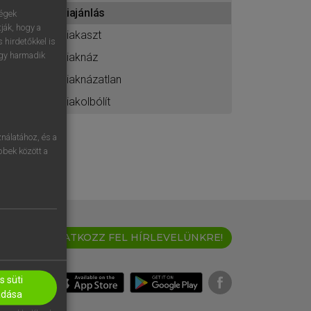
ához
kiajánlás
ségek
ják, hogy a
kiakaszt
 hirdetőkkel is
egy harmadik
kiaknáz
kiaknázatlan
kiakolbólít
nálatához, és a
öbbek között a
IRATKOZZ FEL HÍRLEVELÜNKRE!
 süti
adása