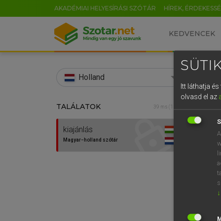
AKADÉMIAI HELYESÍRÁSI SZÓTÁR
HÍREK, ÉRDEKESS
KEDVENCEK
SÜTIK
search
Holland
Itt láthatja 
EN
olvasd el az
TALÁLATOK
HENR
39 ms (1 db)
0
Magy
S
kiajánlás
A
Magyar−holland szótár
w
l
a
t
s
↓
Van 