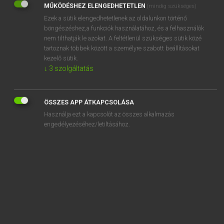
MŰKÖDÉSHEZ ELENGEDHETETLEN
(mindig szükséges)
Ezek a sütik elengedhetetlenek az oldalunkon történő
REGISZTRÁCIÓ
böngészéshez,a funkciók használatához, és a felhasználók
nem tilthatják le azokat. A feltétlenül szükséges sütik közé
tartoznak többek között a személyre szabott beállításokat
kezelő sütik.
↓
3
szolgáltatás
Henry Kammer, Boschné Ablonczy Emőke
MAGYAR−HOLLAND SZÓTÁR
ÖSSZES APP ÁTKAPCSOLÁSA
Kapcsolódó anyagok
Használja ezt a kapcsolót az összes alkalmazás
engedélyezéséhez/letiltásához.
kiadó
kiadós
kiadóvállalat
kiadvány
kiagyal
kiajánlás