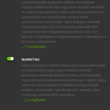
Magyar−holland szótár
arrow_forward_ios
sütik információkat gyűjtenek a webhely használatának
módjáról, többek között arról, hogy milyen oldalakat keresett fel
és milyen linkekre kattintott. Ezek az információk a felhasználó
azonosítására nem használhatóak, mivel az adatok
összesítettek és anonimizáltak. Céljuk kizárólag a weboldal
funkcióinak javítása. Ezek közé tartoznak a harmadik féltől
származó elemzési szolgáltatásokhoz tartozó sütik; ilyen
VAN ELŐFIZETÉSED?
elemzési szolgáltatások a látogatóelemzések, a hőtérképek és a
közösségi médiaanalitika.
Van előfizetésem a teljes szócikk megtekintéséhez.
↓
1
szolgáltatás
BELÉPÉS
MARKETING
Ezek a sütik nyomon követik a felhasználó online tevékenységét.
Az online tevékenységek megismerésével a hirdetők
relevánsabb reklámokat jeleníthetnek meg, és korlátozhatják,
hogy a felhasználó hány alkalommal láthat egy hirdetést. Ezek a
sütik más szervezetekkel és hirdetőkkel is megoszthatják
NINCS ELŐFIZETÉSED?
ezeket az információkat. Ezek állandó sütik, amelyek szinte
mindig egy harmadik féltől származnak.
Nincs regisztrációm és előfizetésem. A szótár 2 órás,
↓
2
szolgáltatás
díjmentes próbaverziójának elindításához regisztrálok és
belépek
.