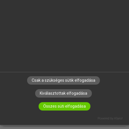
EGYÉNI FELHASZNÁLÓKNAK
TANULÓKNAK
OKTATÁSI INTÉZMÉNYEKNEK
VÁLLALATI MEGOLDÁSOK
SÚGÓ
RÓLUNK
ELÉRHETŐSÉG
SÜTI BEÁLLÍTÁSOK
Csak a szükséges sütik elfogadása
Kiválasztottak elfogadása
IRATKOZZ FEL HÍRLEVELÜNKRE!
Összes süti elfogadása
Powered by Klaro!