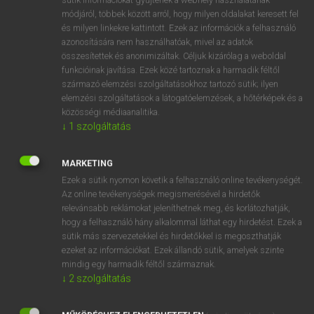
Magyar−holland szótár
arrow_forward_ios
módjáról, többek között arról, hogy milyen oldalakat keresett fel
és milyen linkekre kattintott. Ezek az információk a felhasználó
azonosítására nem használhatóak, mivel az adatok
összesítettek és anonimizáltak. Céljuk kizárólag a weboldal
funkcióinak javítása. Ezek közé tartoznak a harmadik féltől
származó elemzési szolgáltatásokhoz tartozó sütik; ilyen
elemzési szolgáltatások a látogatóelemzések, a hőtérképek és a
VAN ELŐFIZETÉSED?
közösségi médiaanalitika.
Van előfizetésem a teljes szócikk megtekintéséhez.
↓
1
szolgáltatás
BELÉPÉS
MARKETING
Ezek a sütik nyomon követik a felhasználó online tevékenységét.
Az online tevékenységek megismerésével a hirdetők
relevánsabb reklámokat jeleníthetnek meg, és korlátozhatják,
hogy a felhasználó hány alkalommal láthat egy hirdetést. Ezek a
sütik más szervezetekkel és hirdetőkkel is megoszthatják
ezeket az információkat. Ezek állandó sütik, amelyek szinte
NINCS ELŐFIZETÉSED?
mindig egy harmadik féltől származnak.
Nincs regisztrációm és előfizetésem. A szótár 2 órás,
↓
2
szolgáltatás
díjmentes próbaverziójának elindításához regisztrálok és
belépek
.