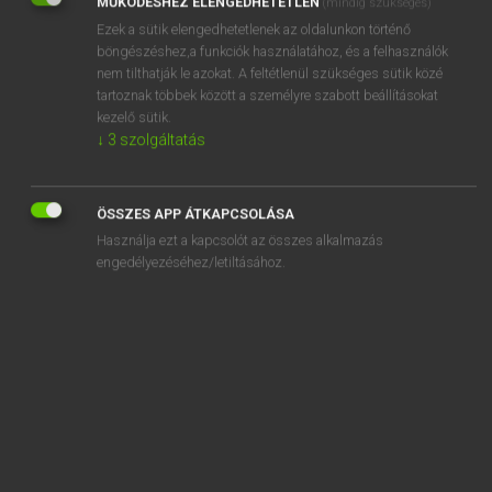
MŰKÖDÉSHEZ ELENGEDHETETLEN
(mindig szükséges)
Ezek a sütik elengedhetetlenek az oldalunkon történő
REGISZTRÁCIÓ
böngészéshez,a funkciók használatához, és a felhasználók
nem tilthatják le azokat. A feltétlenül szükséges sütik közé
tartoznak többek között a személyre szabott beállításokat
kezelő sütik.
↓
3
szolgáltatás
Henry Kammer, Boschné Ablonczy Emőke
MAGYAR−HOLLAND SZÓTÁR
ÖSSZES APP ÁTKAPCSOLÁSA
Kapcsolódó anyagok
Használja ezt a kapcsolót az összes alkalmazás
engedélyezéséhez/letiltásához.
kiábrándult
kiad
kiadagol
kiadás
kiadatás
kiadatlan