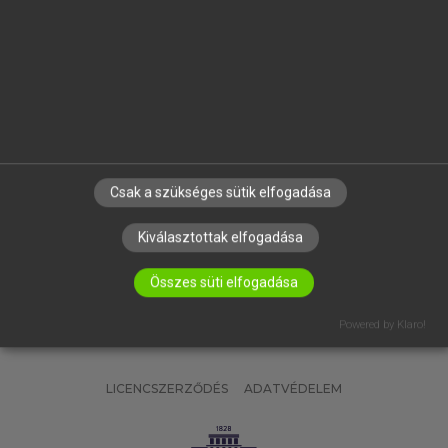
OKTATÁSI INTÉZMÉNYEKNEK
VÁLLALATI MEGOLDÁSOK
SÚGÓ
RÓLUNK
ELÉRHETŐSÉG
SÜTI BEÁLLÍTÁSOK
Csak a szükséges sütik elfogadása
IRATKOZZ FEL HÍRLEVELÜNKRE!
Kiválasztottak elfogadása
Összes süti elfogadása
Powered by Klaro!
LICENCSZERZŐDÉS
ADATVÉDELEM