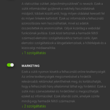
Magyar−holland szótár
arrow_forward_ios
A statisztikai sütiket „teljesítménysütiknek” is nevezik. Ezek a
sütik információkat gyűjtenek a webhely használatának
módjáról, többek között arról, hogy milyen oldalakat keresett fel
és milyen linkekre kattintott. Ezek az információk a felhasználó
azonosítására nem használhatóak, mivel az adatok
összesítettek és anonimizáltak. Céljuk kizárólag a weboldal
funkcióinak javítása. Ezek közé tartoznak a harmadik féltől
VAN ELŐFIZETÉSED?
származó elemzési szolgáltatásokhoz tartozó sütik; ilyen
Van előfizetésem a teljes szócikk megtekintéséhez.
elemzési szolgáltatások a látogatóelemzések, a hőtérképek és a
közösségi médiaanalitika.
↓
1
szolgáltatás
BELÉPÉS
MARKETING
Ezek a sütik nyomon követik a felhasználó online tevékenységét.
Az online tevékenységek megismerésével a hirdetők
relevánsabb reklámokat jeleníthetnek meg, és korlátozhatják,
hogy a felhasználó hány alkalommal láthat egy hirdetést. Ezek a
NINCS ELŐFIZETÉSED?
sütik más szervezetekkel és hirdetőkkel is megoszthatják
ezeket az információkat. Ezek állandó sütik, amelyek szinte
Nincs regisztrációm és előfizetésem. A szótár 2 órás,
mindig egy harmadik féltől származnak.
díjmentes próbaverziójának elindításához regisztrálok és
↓
2
szolgáltatás
belépek
.