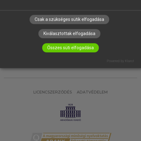
RÓLUNK
ELÉRHETŐSÉG
Csak a szükséges sütik elfogadása
SÜTI BEÁLLÍTÁSOK
Kiválasztottak elfogadása
IRATKOZZ FEL HÍRLEVELÜNKRE!
Összes süti elfogadása
Powered by Klaro!
LICENCSZERZŐDÉS
ADATVÉDELEM