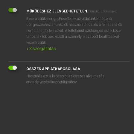
MŰKÖDÉSHEZ ELENGEDHETETLEN
REGISZTRÁCIÓ
(mindig szükséges)
Ezek a sütik elengedhetetlenek az oldalunkon történő
böngészéshez,a funkciók használatához, és a felhasználók
nem tilthatják le azokat. A feltétlenül szükséges sütik közé
tartoznak többek között a személyre szabott beállításokat
kezelő sütik.
Henry Kammer, Boschné Ablonczy Emőke
↓
3
szolgáltatás
MAGYAR−HOLLAND SZÓTÁR
Kapcsolódó anyagok
ÖSSZES APP ÁTKAPCSOLÁSA
Használja ezt a kapcsolót az összes alkalmazás
kiábrándító
engedélyezéséhez/letiltásához.
kiábrándul
kiábrándulás
kiábrándult
kiad
kiadagol