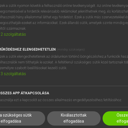
próbaverziójának elindítás
zek a sütik nyomon követik a felhasználó online tevékenységét. Az online tevékeny
BELÉPÉS
regisztrálok és
belépek
.
egismerésével a hirdetők relevánsabb reklámokat jeleníthetnek meg, és korlátozhat
elhasználó hány alkalommal láthat egy hirdetést. Ezek a sütik más szervezetekkel és
egoszthatják ezeket az információkat. Ezek állandó sütik, amelyek szinte mindig 
REGISZTRÁCIÓ
éltől származnak.
2
szolgáltatás
ŰKÖDÉSHEZ ELENGEDHETETLEN
(mindig szükséges)
zek a sütik elengedhetetlenek az oldalunkon történő böngészéshez,a funkciók hasz
elhasználók nem tilthatják le azokat. A feltétlenül szükséges sütik közé tartoznak t
zemélyre szabott beállításokat kezelő sütik.
3
szolgáltatás
SSZES APP ÁTKAPCSOLÁSA
asználja ezt a kapcsolót az összes alkalmazás engedélyezéséhez/letiltásához.
a szükséges sütik
Kiválasztottak
Összes
elfogadása
elfogadása
elfog