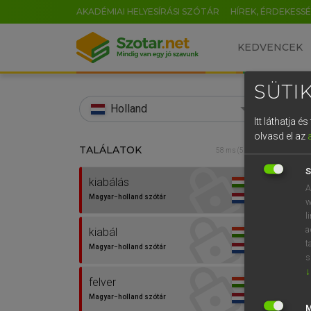
AKADÉMIAI HELYESÍRÁSI SZÓTÁR
HÍREK, ÉRDEKESS
KEDVENCEK
SÜTIK
search
Holland
Itt láthatja 
EN
olvasd el az
TALÁLATOK
HENR
58 ms (5 db)
0
Magy
S
kiabálás
A
Magyar−holland szótár
w
l
a
kiabál
t
Magyar−holland szótár
s
↓
felver
Van 
Magyar−holland szótár