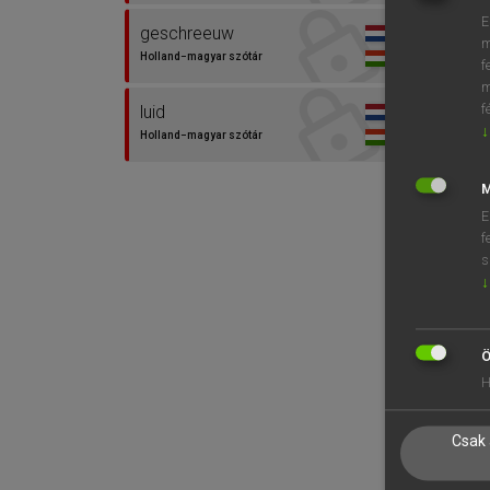
E
geschreeuw
m
Holland−magyar szótár
f
m
f
luid
↓
Holland−magyar szótár
M
E
f
s
↓
Ö
H
Csak 