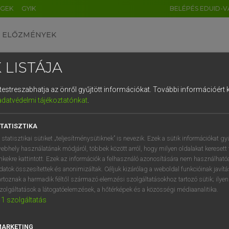
ÉGEK
GYIK
BELÉPÉS EDUID-V
ELŐZMÉNYEK
 LISTÁJA
és testreszabhatja az önről gyűjtött információkat.
További információért k
HU
DE
CN
FR
ES
IT
NL
RU
GR
adatvédelmi tájékoztatónkat
.
Y KAMMER, BOSCHNÉ ABLONCZY EMŐKE
1
2
3
4
5
6
7
8
9
ar−holland szótár
TATISZTIKA
q
w
e
r
t
z
u
i
 statisztikai sütiket „teljesítménysütiknek” is nevezik. Ezek a sütik információkat gy
ebhely használatának módjáról, többek között arról, hogy milyen oldalakat keresett 
a
s
d
f
g
h
j
k
l
é
inkekre kattintott. Ezek az információk a felhasználó azonosítására nem használható
datok összesítettek és anonimizáltak. Céljuk kizárólag a weboldal funkcióinak javít
í
y
x
c
v
b
n
m
,
.
artoznak a harmadik féltől származó elemzési szolgáltatásokhoz tartozó sütik; ilye
zolgáltatások a látogatóelemzések, a hőtérképek és a közösségi médiaanalitika.
VAN ELŐFIZETÉSED?
NINCS ELŐFIZETÉSED
1
szolgáltatás
előfizetésem a teljes szócikk
Nincs regisztrációm és előfiz
megtekintéséhez.
A szótár 2 órás, díjmente
MARKETING